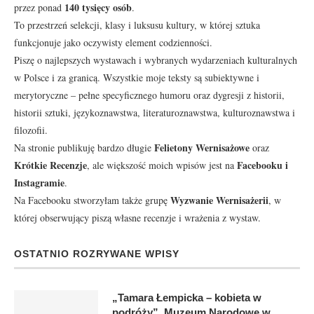
140 tysięcy osób
przez ponad
.
To przestrzeń selekcji, klasy i luksusu kultury, w której sztuka
funkcjonuje jako oczywisty element codzienności.
Piszę o najlepszych wystawach i wybranych wydarzeniach kulturalnych
w Polsce i za granicą. Wszystkie moje teksty są subiektywne i
merytoryczne – pełne specyficznego humoru oraz dygresji z historii,
historii sztuki, językoznawstwa, literaturoznawstwa, kulturoznawstwa i
filozofii.
Felietony Wernisażowe
Na stronie publikuję bardzo długie
oraz
Krótkie Recenzje
Facebooku
i
, ale większość moich wpisów jest na
Instagramie
.
Wyzwanie Wernisażerii
Na Facebooku stworzyłam także grupę
, w
której obserwujący piszą własne recenzje i wrażenia z wystaw.
OSTATNIO ROZRYWANE WPISY
„Tamara Łempicka – kobieta w
podróży”, Muzeum Narodowe w