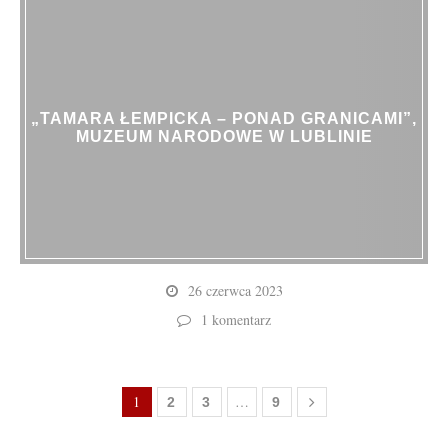
„TAMARA ŁEMPICKA – PONAD GRANICAMI”,
MUZEUM NARODOWE W LUBLINIE
26 czerwca 2023
1 komentarz
1
…
2
3
9