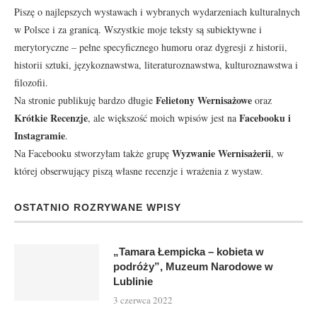
Piszę o najlepszych wystawach i wybranych wydarzeniach kulturalnych
w Polsce i za granicą. Wszystkie moje teksty są subiektywne i
merytoryczne – pełne specyficznego humoru oraz dygresji z historii,
historii sztuki, językoznawstwa, literaturoznawstwa, kulturoznawstwa i
filozofii.
Felietony Wernisażowe
Na stronie publikuję bardzo długie
oraz
Krótkie Recenzje
Facebooku
i
, ale większość moich wpisów jest na
Instagramie
.
Wyzwanie Wernisażerii
Na Facebooku stworzyłam także grupę
, w
której obserwujący piszą własne recenzje i wrażenia z wystaw.
OSTATNIO ROZRYWANE WPISY
„Tamara Łempicka – kobieta w
podróży”, Muzeum Narodowe w
Lublinie
3 czerwca 2022