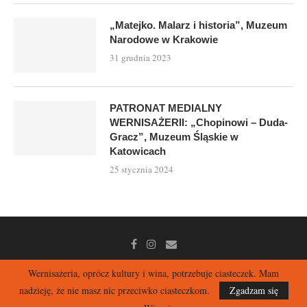
„Matejko. Malarz i historia”, Muzeum
Narodowe w Krakowie
31 grudnia 2023
PATRONAT MEDIALNY
WERNISAŻERII: „Chopinowi – Duda-
Gracz”, Muzeum Śląskie w
Katowicach
25 stycznia 2024
Wernisażeria, oprócz kultury i wina, potrzebuje ciasteczek. Mam
nadzieję, że nie masz nic przeciwko ciasteczkom.
Zgadzam się
2026 | Wernisażeria – selekcja · sztuka · luksus kultury
Największy w Polsce blog o sztuce – recenzje wystaw i książek.