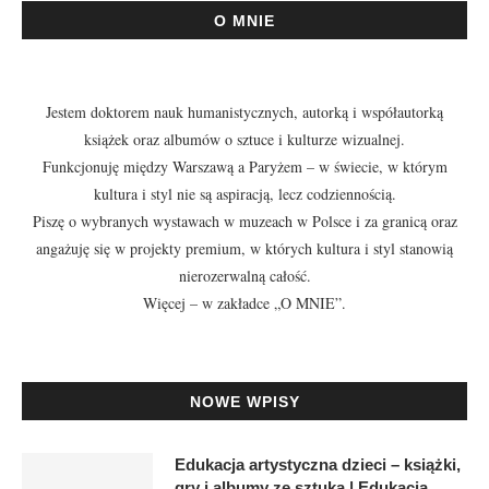
O MNIE
Jestem doktorem nauk humanistycznych, autorką i współautorką
książek oraz albumów o sztuce i kulturze wizualnej.
Funkcjonuję między Warszawą a Paryżem – w świecie, w którym
kultura i styl nie są aspiracją, lecz codziennością.
Piszę o wybranych wystawach w muzeach w Polsce i za granicą oraz
angażuję się w projekty premium, w których kultura i styl stanowią
nierozerwalną całość.
Więcej – w zakładce
„O MNIE”
.
NOWE WPISY
Edukacja artystyczna dzieci – książki,
gry i albumy ze sztuką | Edukacja