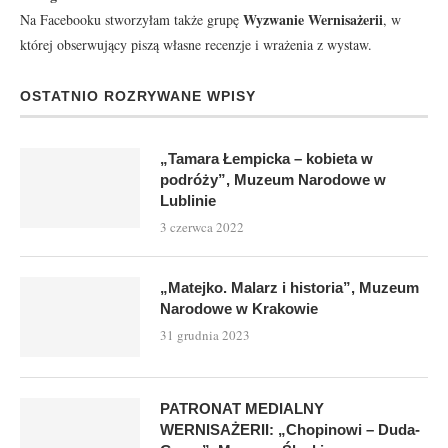
Wyzwanie Wernisażerii
Na Facebooku stworzyłam także grupę
, w
której obserwujący piszą własne recenzje i wrażenia z wystaw.
OSTATNIO ROZRYWANE WPISY
„Tamara Łempicka – kobieta w
podróży”, Muzeum Narodowe w
Lublinie
3 czerwca 2022
„Matejko. Malarz i historia”, Muzeum
Narodowe w Krakowie
31 grudnia 2023
PATRONAT MEDIALNY
WERNISAŻERII: „Chopinowi – Duda-