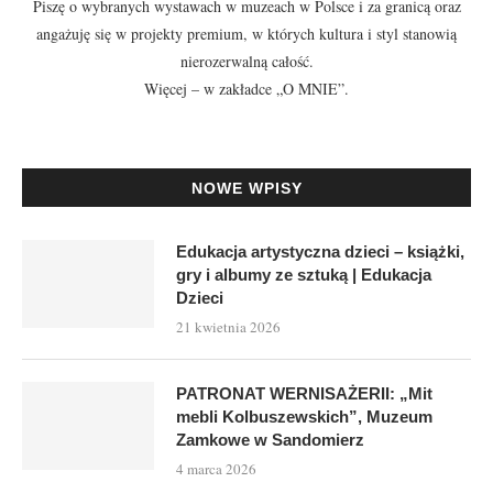
Piszę o wybranych wystawach w muzeach w Polsce i za granicą oraz
angażuję się w projekty premium, w których kultura i styl stanowią
nierozerwalną całość.
Więcej – w zakładce
„O MNIE”
.
NOWE WPISY
Edukacja artystyczna dzieci – książki,
gry i albumy ze sztuką | Edukacja
Dzieci
21 kwietnia 2026
PATRONAT WERNISAŻERII: „Mit
mebli Kolbuszewskich”, Muzeum
Zamkowe w Sandomierz
4 marca 2026