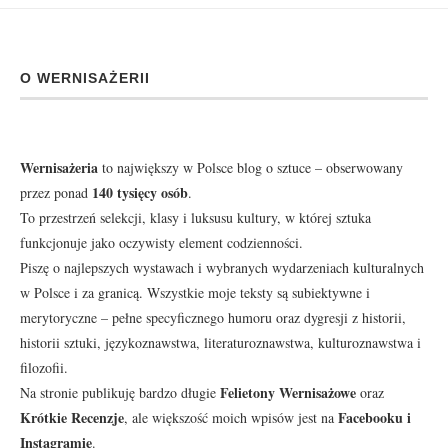
O WERNISAŻERII
Wernisażeria
to największy w Polsce blog o sztuce – obserwowany
140 tysięcy osób
przez ponad
.
To przestrzeń selekcji, klasy i luksusu kultury, w której sztuka
funkcjonuje jako oczywisty element codzienności.
Piszę o najlepszych wystawach i wybranych wydarzeniach kulturalnych
w Polsce i za granicą. Wszystkie moje teksty są subiektywne i
merytoryczne – pełne specyficznego humoru oraz dygresji z historii,
historii sztuki, językoznawstwa, literaturoznawstwa, kulturoznawstwa i
filozofii.
Felietony Wernisażowe
Na stronie publikuję bardzo długie
oraz
Krótkie Recenzje
Facebooku
i
, ale większość moich wpisów jest na
Instagramie
.