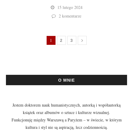
15 lutego 2024
2 komentarze
1
2
3
O MNIE
Jestem doktorem nauk humanistycznych, autorką i współautorką
książek oraz albumów o sztuce i kulturze wizualnej.
Funkcjonuję między Warszawą a Paryżem – w świecie, w którym
kultura i styl nie są aspiracją, lecz codziennością.