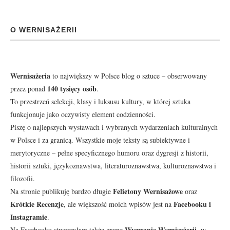
O WERNISAŻERII
Wernisażeria
to największy w Polsce blog o sztuce – obserwowany
140 tysięcy osób
przez ponad
.
To przestrzeń selekcji, klasy i luksusu kultury, w której sztuka
funkcjonuje jako oczywisty element codzienności.
Piszę o najlepszych wystawach i wybranych wydarzeniach kulturalnych
w Polsce i za granicą. Wszystkie moje teksty są subiektywne i
merytoryczne – pełne specyficznego humoru oraz dygresji z historii,
historii sztuki, językoznawstwa, literaturoznawstwa, kulturoznawstwa i
filozofii.
Felietony Wernisażowe
Na stronie publikuję bardzo długie
oraz
Krótkie Recenzje
Facebooku
i
, ale większość moich wpisów jest na
Instagramie
.
Wyzwanie Wernisażerii
Na Facebooku stworzyłam także grupę
, w