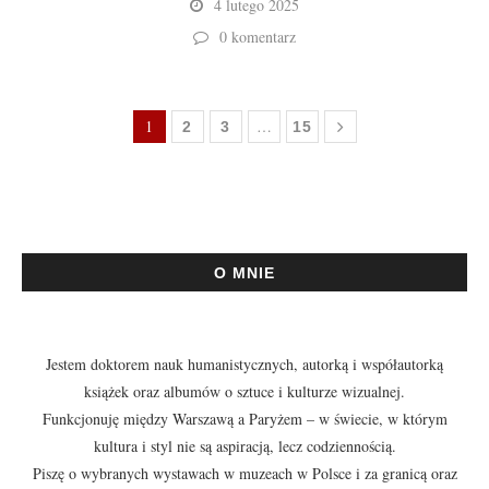
4 lutego 2025
0 komentarz
1
…
2
3
15
O MNIE
Jestem doktorem nauk humanistycznych, autorką i współautorką
książek oraz albumów o sztuce i kulturze wizualnej.
Funkcjonuję między Warszawą a Paryżem – w świecie, w którym
kultura i styl nie są aspiracją, lecz codziennością.
Piszę o wybranych wystawach w muzeach w Polsce i za granicą oraz