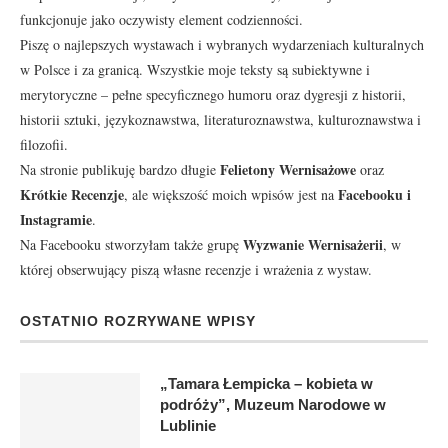
funkcjonuje jako oczywisty element codzienności.
Piszę o najlepszych wystawach i wybranych wydarzeniach kulturalnych
w Polsce i za granicą. Wszystkie moje teksty są subiektywne i
merytoryczne – pełne specyficznego humoru oraz dygresji z historii,
historii sztuki, językoznawstwa, literaturoznawstwa, kulturoznawstwa i
filozofii.
Felietony Wernisażowe
Na stronie publikuję bardzo długie
oraz
Krótkie Recenzje
Facebooku
i
, ale większość moich wpisów jest na
Instagramie
.
Wyzwanie Wernisażerii
Na Facebooku stworzyłam także grupę
, w
której obserwujący piszą własne recenzje i wrażenia z wystaw.
OSTATNIO ROZRYWANE WPISY
„Tamara Łempicka – kobieta w
podróży”, Muzeum Narodowe w
Lublinie