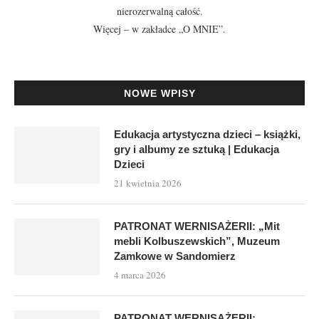
nierozerwalną całość.
Więcej – w zakładce
„O MNIE”
.
NOWE WPISY
Edukacja artystyczna dzieci – książki,
gry i albumy ze sztuką | Edukacja
Dzieci
21 kwietnia 2026
PATRONAT WERNISAŻERII: „Mit
mebli Kolbuszewskich”, Muzeum
Zamkowe w Sandomierz
4 marca 2026
PATRONAT WERNISAŻERII: