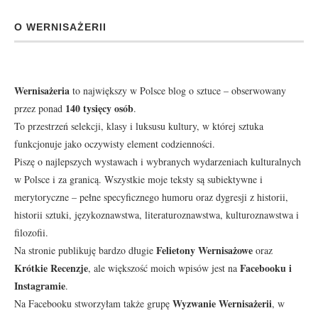
O WERNISAŻERII
Wernisażeria
to największy w Polsce blog o sztuce – obserwowany
140 tysięcy osób
przez ponad
.
To przestrzeń selekcji, klasy i luksusu kultury, w której sztuka
funkcjonuje jako oczywisty element codzienności.
Piszę o najlepszych wystawach i wybranych wydarzeniach kulturalnych
w Polsce i za granicą. Wszystkie moje teksty są subiektywne i
merytoryczne – pełne specyficznego humoru oraz dygresji z historii,
historii sztuki, językoznawstwa, literaturoznawstwa, kulturoznawstwa i
filozofii.
Felietony Wernisażowe
Na stronie publikuję bardzo długie
oraz
Krótkie Recenzje
Facebooku
i
, ale większość moich wpisów jest na
Instagramie
.
Wyzwanie Wernisażerii
Na Facebooku stworzyłam także grupę
, w