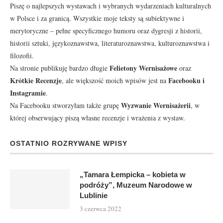
Piszę o najlepszych wystawach i wybranych wydarzeniach kulturalnych
w Polsce i za granicą. Wszystkie moje teksty są subiektywne i
merytoryczne – pełne specyficznego humoru oraz dygresji z historii,
historii sztuki, językoznawstwa, literaturoznawstwa, kulturoznawstwa i
filozofii.
Felietony Wernisażowe
Na stronie publikuję bardzo długie
oraz
Krótkie Recenzje
Facebooku
i
, ale większość moich wpisów jest na
Instagramie
.
Wyzwanie Wernisażerii
Na Facebooku stworzyłam także grupę
, w
której obserwujący piszą własne recenzje i wrażenia z wystaw.
OSTATNIO ROZRYWANE WPISY
„Tamara Łempicka – kobieta w
podróży”, Muzeum Narodowe w
Lublinie
3 czerwca 2022