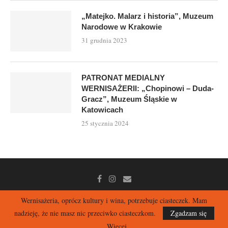
„Matejko. Malarz i historia”, Muzeum
Narodowe w Krakowie
31 grudnia 2023
PATRONAT MEDIALNY
WERNISAŻERII: „Chopinowi – Duda-
Gracz”, Muzeum Śląskie w
Katowicach
25 stycznia 2024
Wernisażeria, oprócz kultury i wina, potrzebuje ciasteczek. Mam
nadzieję, że nie masz nic przeciwko ciasteczkom.
Zgadzam się
2026 | Wernisażeria – selekcja · sztuka · luksus kultury
Największy w Polsce blog o sztuce – recenzje wystaw i książek.
Więcej