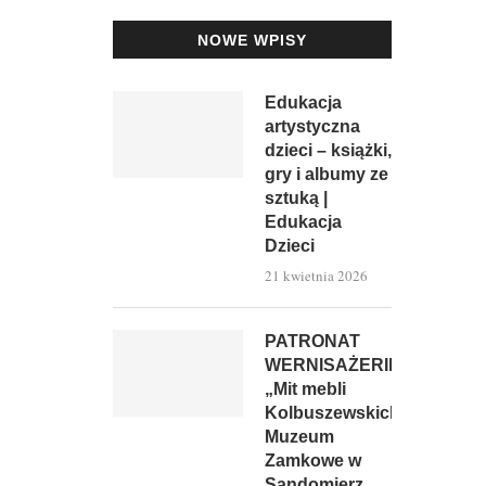
NOWE WPISY
Edukacja
artystyczna
dzieci – książki,
gry i albumy ze
sztuką |
Edukacja
Dzieci
21 kwietnia 2026
PATRONAT
WERNISAŻERII:
„Mit mebli
Kolbuszewskich”,
Muzeum
Zamkowe w
Sandomierz