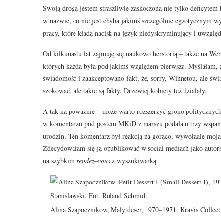
Swoją drogą jestem straszliwie zaskoczona nie tylko deficyte
w nazwie, co nie jest chyba jakimś szczególnie egzotycznym 
pracy, które kładą nacisk na język niedyskryminujący i uwzglę
Od kilkunastu lat zajmuję się naukowo herstorią – także na We
których każda była pod jakimś względem pierwsza. Myślałam, że
świadomość i zaakceptowano fakt, że, sorry, Winnetou, ale świ
szokować, ale takie są fakty. Drzewiej kobiety też działały.
A tak na poważnie – może warto rozszerzyć grono politycznych
w komentarzu pod postem MKiD z marszu podałam trzy wspaniale
urodzin. Ten komentarz był reakcją na gorąco, wywołaale moja l
Zdecydowałam się ją opublikować w social mediach jako autorski
na szybkim
rendez
–
vous
z wyszukiwarką.
Alina Szapocznikow, Mały deser, 1970–1971. Kravis Collecti