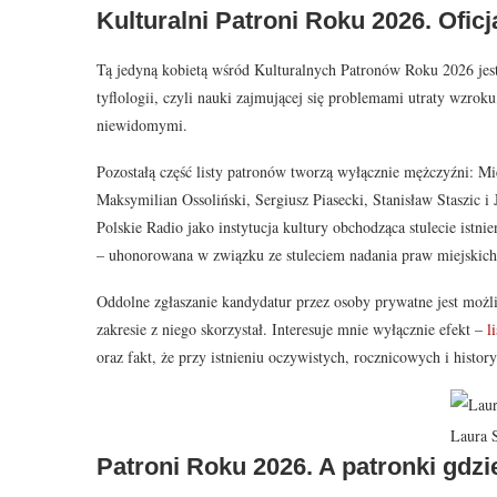
Kulturalni Patroni Roku 2026. Oficja
Tą jedyną kobietą wśród Kulturalnych Patronów Roku 2026 jest 
tyflologii, czyli nauki zajmującej się problemami utraty wzro
niewidomymi.
Pozostałą część listy patronów tworzą wyłącznie mężczyźni: M
Maksymilian Ossoliński, Sergiusz Piasecki, Stanisław Staszic 
Polskie Radio jako instytucja kultury obchodząca stulecie istn
– uhonorowana w związku ze stuleciem nadania praw miejskich
Oddolne zgłaszanie kandydatur przez osoby prywatne jest możliw
zakresie z niego skorzystał. Interesuje mnie wyłącznie efekt –
l
oraz fakt, że przy istnieniu oczywistych, rocznicowych i histor
Laura 
Patroni Roku 2026. A patronki gdzi