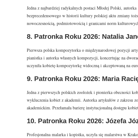
Jedna z najbardziej radykalnych postaci Młodej Polski, autorka
bezprecedensowego w historii kultury polskiej aktu zmiany tożs
nowoczesnością, podmiotowością i granicami norm kulturowy
8. Patronka Roku 2026: Natalia Jan
Pierwsza polska kompozytorka o międzynarodowej pozycji art
pianistka i autorka własnych kompozycji, koncertując na dworac
uczyniła kobietę-kompozytorkę widoczną i akceptowaną na euro
9. Patronka Roku 2026: Maria Racię
Jedna z pierwszych polskich zoolożek i pionierka obecności 
wykluczenia kobiet z akademii. Autorka artykułów z zakresu 
akademickim. Przełamała barierę instytucjonalną dostępu kobie
10. Patronka Roku 2026: Józefa Józ
Profesjonalna malarka i kopistka, uczyła się malarstwa w Kr