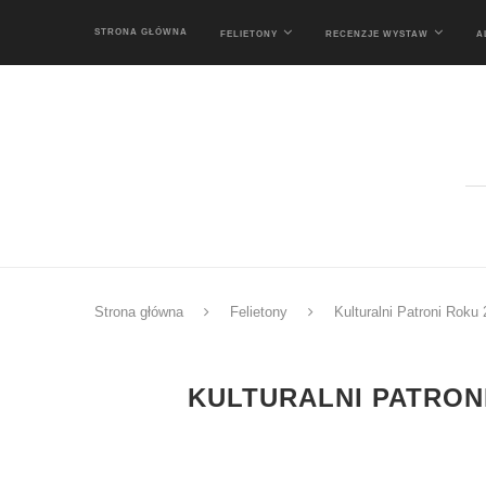
STRONA GŁÓWNA
FELIETONY
RECENZJE WYSTAW
A
Strona główna
Felietony
Kulturalni Patroni Roku
KULTURALNI PATRON