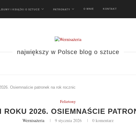
O MNIE
KONTAKT
LBUMY I KSIĄŻKI O SZTUCE
PATRONATY
największy w Polsce blog o sztuce
 2026. Osiemnaście patronek na rok rocznic
Felietony
I ROKU 2026. OSIEMNAŚCIE PATRO
Wernisażeria
9 stycznia 2026
0 komentarz