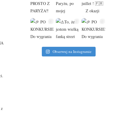
oMA
Obserwuj na Instagramie
i.
 z