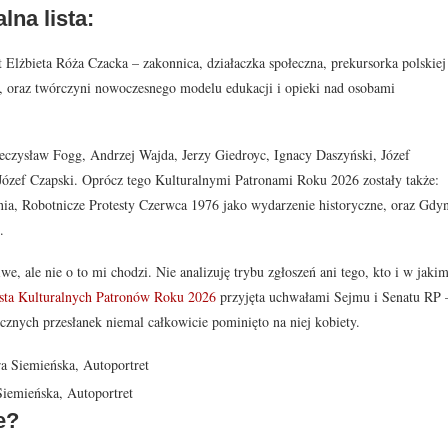
lna lista:
Elżbieta Róża Czacka – zakonnica, działaczka społeczna, prekursorka polskiej
ku, oraz twórczyni nowoczesnego modelu edukacji i opieki nad osobami
ieczysław Fogg, Andrzej Wajda, Jerzy Giedroyc, Ignacy Daszyński, Józef
i Józef Czapski. Oprócz tego Kulturalnymi Patronami Roku 2026 zostały także:
ienia, Robotnicze Protesty Czerwca 1976 jako wydarzenie historyczne, oraz Gdy
.
e, ale nie o to mi chodzi. Nie analizuję trybu zgłoszeń ani tego, kto i w jaki
ista Kulturalnych Patronów Roku 2026
przyjęta uchwałami Sejmu i Senatu RP 
ycznych przesłanek niemal całkowicie pominięto na niej kobiety.
Siemieńska, Autoportret
e?