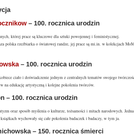
ycja
ocznikow
– 100. rocznica urodzin
nych, której prace są kluczowe dla sztuki powojennej i feministycznej.
sza polska rzeźbiarka o światowej randze, jej prace są mi.in. w kolekcjach M
gowska
– 100. rocznica urodzin
 kobiece ciało i doświadczenie jednym z centralnych tematów swojego twórczośc
 na edukację artystyczną i kolejne pokolenia twórców.
n – 100. rocznica urodzin
antyzm oraz sposób myślenia o kulturze, tożsamości i mitach narodowych. Jedna
 książkach wychowały się całe pokolenia badaczek i badaczy, w tym ja.
ichowska – 150. rocznica śmierci