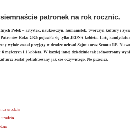
Osiemnaście patronek na rok rocznic.
itnych Polek – artystek, naukowczyń, humanistek, twórczyń kultury i życi
 Patronów Roku 2026 pojawiła się tylko JEDNA kobieta. Listę kandydatu
tateczny wybór został przyjęty w drodze uchwał Sejmu oraz Senatu RP. Niew
ekt: 8 mężczyzn i 1 kobieta. W każdej innej dziedzinie tak jednostronny wyn
ulturze został potraktowany jak coś oczywistego. No przecież
.
nica urodzin
 urodzin
odzin