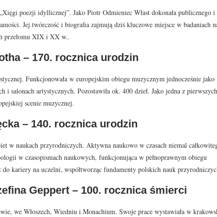
 „Xięgi poezji idyllicznej”. Jako Piotr Odmieniec Włast dokonała publicznego i
amości. Jej twórczość i biografia zajmują dziś kluczowe miejsce w badaniach n
ch przełomu XIX i XX w..
otha – 170. rocznica urodzin
ystycznej. Funkcjonowała w europejskim obiegu muzycznym jednocześnie jako
h i salonach artystycznych. Pozostawiła ok. 400 dzieł. Jako jedna z pierwszyc
pejskiej scenie muzycznej.
cka – 140. rocznica urodzin
kobiet w naukach przyrodniczych. Aktywna naukowo w czasach niemal całkowite
zoologii w czasopismach naukowych, funkcjonująca w pełnoprawnym obiegu
t do kariery na uczelni, współtworząc fundamenty polskich nauk przyrodniczyc
efina Geppert – 100. rocznica śmierci
akowie, we Włoszech, Wiedniu i Monachium. Swoje prace wystawiała w krakow