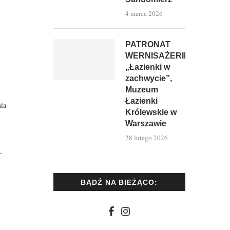
4 marca 2026
PATRONAT
WERNISAŻERII:
„Łazienki w
zachwycie”,
Muzeum
Łazienki
nia
Królewskie w
Warszawie
28 lutego 2026
m
–
BĄDŹ NA BIEŻĄCO: