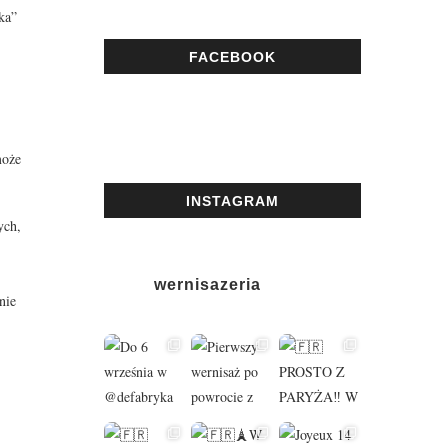
ka”
FACEBOOK
może
INSTAGRAM
ych,
wernisazeria
nie