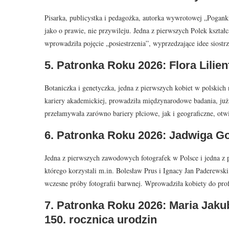
Pisarka, publicystka i pedagożka, autorka wywrotowej „Pogank
jako o prawie, nie przywileju. Jedna z pierwszych Polek kszta
wprowadziła pojęcie „posiestrzenia”, wyprzedzające idee siostr
5. Patronka Roku 2026: Flora Lilien
Botaniczka i genetyczka, jedna z pierwszych kobiet w polskic
kariery akademickiej, prowadziła międzynarodowe badania, już 
przełamywała zarówno bariery płciowe, jak i geograficzne, ot
6. Patronka Roku 2026: Jadwiga Go
Jedna z pierwszych zawodowych fotografek w Polsce i jedna z pi
którego korzystali m.in. Bolesław Prus i Ignacy Jan Paderewsk
wczesne próby fotografii barwnej. Wprowadziła kobiety do profes
7. Patronka Roku 2026: Maria Jaku
150. rocznica urodzin