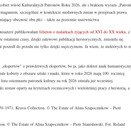
m kobiet wśród Kulturalnych Patronów Roku 2026, ale i brakiem wyrazu „Patron
wymaganiem, szczególnie w kontekście niedawnych zmian w przepisach prawa
dniający obecność obu płci – także na poziomie nazewnictwa.
rnisażerii publikowałam
felieton o malarkach żyjących od XVI do XX wieku
, z
 ostatnimi czasy, dzięki zalewowi publikacji herstorycznych, zmieniła się
at poszedł do przodu nie tylko dzięki mężczyznom. Ja wiem, że niektórych to 
 „ekspertów” o prawdziwych ekspertów, bo ja, jako doktor nauk humanistyczn
 kobiety z obszaru sztuki i nauki, które w roku 2026 mają 100. rocznicę
ista osiemnastu patronek kultury na rok 2026 istniała już wcześniej.
 zestaw oparty na kryteriach rocznicowych i wieloletniej pracy z herstorią, a 
on. © The Estate of Alina Szapocznikow – Piotr Stanisławski. Fot. Roland