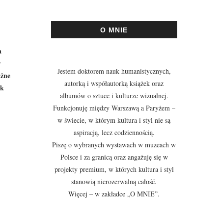
O MNIE
a
r
Jestem doktorem nauk humanistycznych,
ażne
autorką i współautorką książek oraz
ik
albumów o sztuce i kulturze wizualnej.
Funkcjonuję między Warszawą a Paryżem –
w świecie, w którym kultura i styl nie są
aspiracją, lecz codziennością.
Piszę o wybranych wystawach w muzeach w
Polsce i za granicą oraz angażuję się w
projekty premium, w których kultura i styl
stanowią nierozerwalną całość.
Więcej – w zakładce
„O MNIE”
.