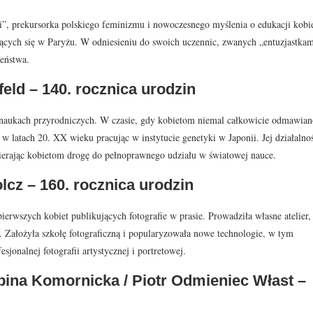
i”, prekursorka polskiego feminizmu i nowoczesnego myślenia o edukacji kobi
łcących się w Paryżu. W odniesieniu do swoich uczennic, zwanych „entuzjastkam
zeństwa.
feld – 140. rocznica urodzin
h naukach przyrodniczych. W czasie, gdy kobietom niemal całkowicie odmawia
w latach 20. XX wieku pracując w instytucie genetyki w Japonii. Jej działalno
wierając kobietom drogę do pełnoprawnego udziału w światowej nauce.
lcz – 160. rocznica urodzin
erwszych kobiet publikujących fotografie w prasie. Prowadziła własne atelier,
i. Założyła szkołę fotograficzną i popularyzowała nowe technologie, w tym
jonalnej fotografii artystycznej i portretowej.
bina Komornicka / Piotr Odmieniec Włast –