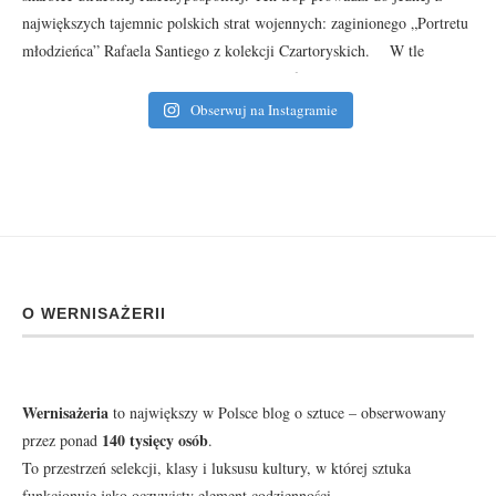
Obserwuj na Instagramie
O WERNISAŻERII
Wernisażeria
to największy w Polsce blog o sztuce – obserwowany
140 tysięcy osób
przez ponad
.
To przestrzeń selekcji, klasy i luksusu kultury, w której sztuka
funkcjonuje jako oczywisty element codzienności.