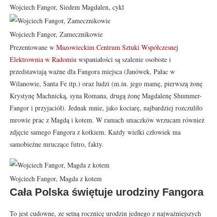
Wojciech Fangor, Siedem Magdalen, cykl
Wojciech Fangor, Zamecznikowie
Prezentowane w
Mazowieckim Centrum Sztuki Współczesnej
Elektrownia w Radomi
u wspaniałości są szalenie osobiste i
przedstawiają ważne dla Fangora miejsca (Janówek, Pałac w
Wilanowie, Santa Fe itp.) oraz ludzi (m.in. jego mamę, pierwszą żonę
Krystynę Machnicką, syna Romana, drugą żonę Magdalenę Shummer-
Fangor i przyjaciół). Jednak mnie, jako kociarę, najbardziej rozczuliło
mrowie prac z Magdą i kotem. W ramach smaczków wrzucam również
zdjęcie samego Fangora z kotkiem. Każdy wielki człowiek ma
samobieżne mruczące futro, fakty.
Wojciech Fangor, Magda z kotem
Cała Polska świętuje urodziny Fangora
To jest cudowne, ze setną rocznicę urodzin jednego z najważniejszych