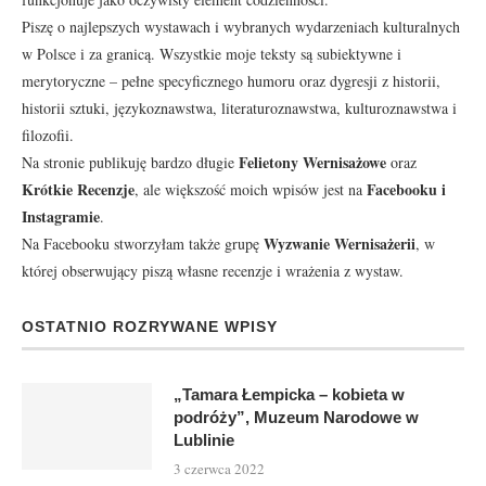
Piszę o najlepszych wystawach i wybranych wydarzeniach kulturalnych
w Polsce i za granicą. Wszystkie moje teksty są subiektywne i
merytoryczne – pełne specyficznego humoru oraz dygresji z historii,
historii sztuki, językoznawstwa, literaturoznawstwa, kulturoznawstwa i
filozofii.
Felietony Wernisażowe
Na stronie publikuję bardzo długie
oraz
Krótkie Recenzje
Facebooku
i
, ale większość moich wpisów jest na
Instagramie
.
Wyzwanie Wernisażerii
Na Facebooku stworzyłam także grupę
, w
której obserwujący piszą własne recenzje i wrażenia z wystaw.
OSTATNIO ROZRYWANE WPISY
„Tamara Łempicka – kobieta w
podróży”, Muzeum Narodowe w
Lublinie
3 czerwca 2022