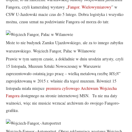
Fangora, czyli kameralnej wystawy „
Fangor. Wielowymiarowy
” w
CSW U-Jazdowski macie czas do 5 lutego. Dobra logistyka i wszystko
można, czasu szmat na podziwianie Fangora od morza do tatr.
Może to nie budynek Zamku Ujazdowskiego, ale za to innego zabytku
warszawskiego. Wojciech Fangor, Pałac w Wilanowie
Prawie w tym samym czasie, a dokładnie w dniu urodzin artysty, czyli
15 listopada, Muzeum Sztuki Nowoczesnej w Warszawie
zaprezentowało ostatnią jego pracę – wielką metalową rzeźbę
MSzN
”
zaprojektowaną w 2015 r. właśnie dla tegoż muzeum. Również 15
listopada miała miejsce
premiera cyfrowego Archiwum Wojciecha
Fangora
dostępnego na stronie internetowej MSN. Tu nie ma daty
ważności, więc nie musicie wrzucać archiwum do swojego Fangoro-
grafiku.
Wojciech-Fangor,-Autoportret. Obraz reklamujący wystawę Wojciech