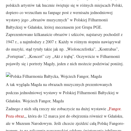
polskich artystów tak hucznie świętuje się w różnych miejscach Polski,
dopiero co wrzuciłam na fanpage post z wernisażu jednodniowej
wystawy jego „obrazów muzycznych” w Polskiej Filharmonii
Bałtyckiej w Gdańsku, której mecenasem jest Grupa PGE.
Zaprezentowano kilkanaście obrazów i szkiców, najstarszy pochodził z
1947 r., a najmłodszy z 2007 r. Każdy w różnym stopniu nawiązywał
do muzyki, stąd tytuły takie jak np. „Wiolonczelistka”, „Kontrabas”,
„Fortepian”, „Koncert” czy „Akt z trąbą”. Oczywiście w Filharmonii
pojawiły się i portrety Magdy, jeden z nich możecie podziwiać poniżej.
A tak wygląda Magda na obrazach muzycznych prezentowanych
podczas jednodniowej wystawy w Polskiej Filharmonii Bałtyckiej w
Gdańsku. Wojciech Fangor, Magda
Żadnego z nich siłą rzeczy nie zobaczycie na dużej wystawie „
Fangor.
Poza obraz
„, która do 12 marca jest do obejrzenia również w Gdańsku,
ale w Muzeum Narodowym. Jeśli chcecie zjeździć całą Polskę Fangoro-
tropem, to na zaliczenie warszawskiej odsłony świętowania jubileuszu