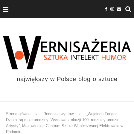
największy w Polsce blog o sztuce
Strona główna
Recenzje wystaw
„Wojciech Fangor.
Dzisiaj są moje urodziny. Wystawa z okazji 100. rocznicy urodzin
Artysty”, Mazowieckie Centrum Sztuki Współczesnej Elektrownia w
Radomiu