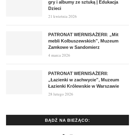
gry i albumy ze sztuką | Edukacja
Dzieci
21 kwietnia 2026
PATRONAT WERNISAŻERII: „Mit
mebli Kolbuszewskich”, Muzeum
Zamkowe w Sandomierz
4 marca 2026
PATRONAT WERNISAŻERII:
„Łazienki w zachwycie”, Muzeum
Łazienki Królewskie w Warszawie
28 lutego 2026
BĄDŹ NA BIEŻĄCO: