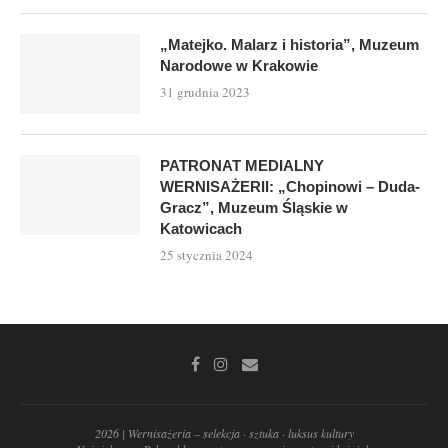
„Matejko. Malarz i historia”, Muzeum
Narodowe w Krakowie
31 grudnia 2023
PATRONAT MEDIALNY
WERNISAŻERII: „Chopinowi – Duda-
Gracz”, Muzeum Śląskie w
Katowicach
25 stycznia 2024
2026 | Wernisażeria – selekcja · sztuka · luksus kultury