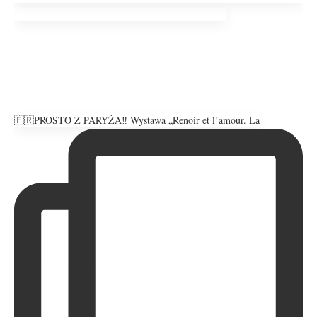
🇫🇷PROSTO Z PARYŻA‼️ Wystawa „Renoir et l’amour. La