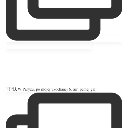
🇫🇷🗼W Paryżu, po mojej ukochanej 6. arr. pełnej gal