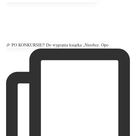
🎉 PO KONKURSIE‼️ Do wygrania książka „Nieobce. Opo