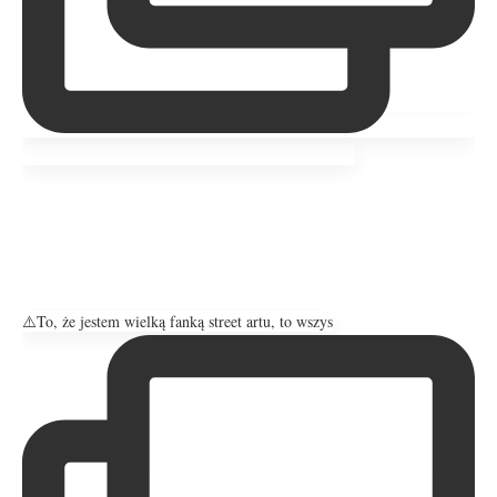
⚠️To, że jestem wielką fanką street artu, to wszys