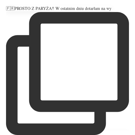
🇫🇷PROSTO Z PARYŻA‼️ W ostatnim dniu dotarłam na wy