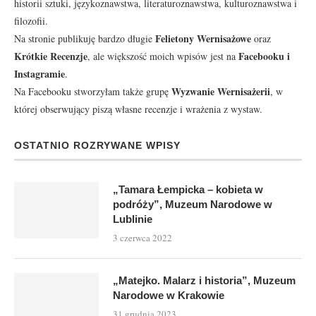
historii sztuki, językoznawstwa, literaturoznawstwa, kulturoznawstwa i
filozofii.
Felietony Wernisażowe
Na stronie publikuję bardzo długie
oraz
Krótkie Recenzje
Facebooku
i
, ale większość moich wpisów jest na
Instagramie
.
Wyzwanie Wernisażerii
Na Facebooku stworzyłam także grupę
, w
której obserwujący piszą własne recenzje i wrażenia z wystaw.
OSTATNIO ROZRYWANE WPISY
„Tamara Łempicka – kobieta w
podróży”, Muzeum Narodowe w
Lublinie
3 czerwca 2022
„Matejko. Malarz i historia”, Muzeum
Narodowe w Krakowie
31 grudnia 2023