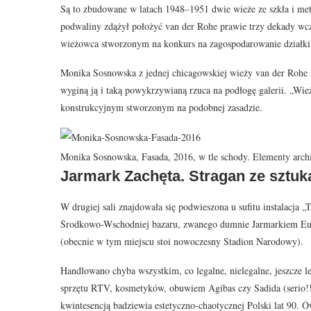
Są to zbudowane w latach 1948–1951 dwie wieże ze szkła i met
podwaliny zdążył położyć van der Rohe prawie trzy dekady wcz
wieżowca stworzonym na konkurs na zagospodarowanie działki 
Monika Sosnowska z jednej chicagowskiej wieży van der Rohe 
wyginą ją i taką powykrzywianą rzuca na podłogę galerii. „Wie
konstrukcyjnym stworzonym na podobnej zasadzie.
Monika Sosnowska, Fasada, 2016, w tle schody. Elementy archit
Jarmark Zachęta. Stragan ze sztuk
W drugiej sali znajdowała się podwieszona u sufitu instalacja
Środkowo-Wschodniej bazaru, zwanego dumnie Jarmarkiem Europ
(obecnie w tym miejscu stoi nowoczesny Stadion Narodowy).
Handlowano chyba wszystkim, co legalne, nielegalne, jeszcze l
sprzętu RTV, kosmetyków, obuwiem Agibas czy Sadida (serio!!)
kwintesencją badziewia estetyczno-chaotycznej Polski lat 90. 