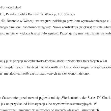
:1, Pawilon Polski Biennale w Wenecji, Fot. Zachęta
a 52. Biennale w Wenecji we wnętrzu polskiego pawilonu wystawienniczego z l
znego pawilonu handlowo-usługowy. Nowa konstrukcja (większa) została wbit
ało, najpierw większą trzeba było zgnieść. Przestaje się martwić, że nie wchod
ają ją w pozycji modyfikatorki-kontynuatorki dziedzictwa tworzących w 60.
h znajduje się np. brytyjski artysta Anthony Caro, który najpierw współpraco
m” metalowym rzeźb często malowanych na czerwono i zielono.
 w Castoramie, przed oczami pojawia mi się „Vierkantrohre der Series D” Charlo
h jak na przykład od klimatyzacji albo wywiewów restauracyjnych. W
ieskończone i zmienne: w zależności od potrzeb własnych, kuratorskich,