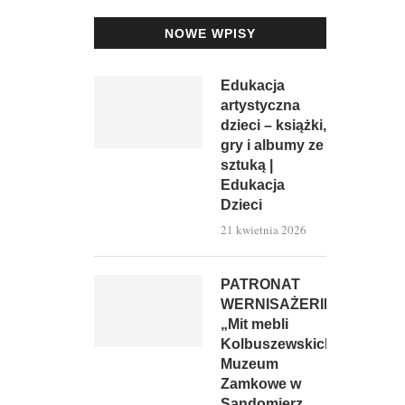
NOWE WPISY
Edukacja
artystyczna
dzieci – książki,
gry i albumy ze
sztuką |
Edukacja
Dzieci
21 kwietnia 2026
PATRONAT
WERNISAŻERII:
„Mit mebli
Kolbuszewskich”,
Muzeum
Zamkowe w
Sandomierz