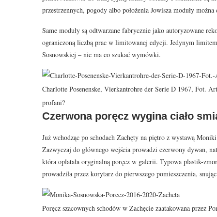
przestrzennych, pogody albo położenia Jowisza moduły można
Same moduły są odtwarzane fabrycznie jako autoryzowane rekons
ograniczoną liczbą prac w limitowanej edycji. Jedynym limitem
Sosnowskiej – nie ma co szukać wymówki.
Charlotte Posenenske, Vierkantrohre der Serie D 1967, Fot. Art
profani?
Czerwona poręcz wygina ciało smi
Już wchodząc po schodach Zachęty na piętro z wystawą Moniki S
Zazwyczaj do głównego wejścia prowadzi czerwony dywan, nat
która oplatała oryginalną poręcz w galerii. Typowa plastik-zm
prowadziła przez korytarz do pierwszego pomieszczenia, snują
Poręcz szacownych schodów w Zachęcie zaatakowana przez Po