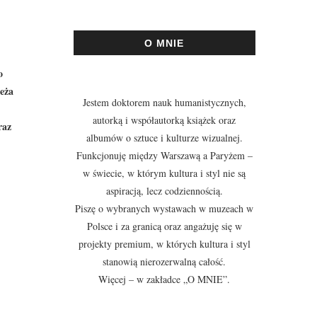
O MNIE
o
ieża
Jestem doktorem nauk humanistycznych,
autorką i współautorką książek oraz
raz
albumów o sztuce i kulturze wizualnej.
Funkcjonuję między Warszawą a Paryżem –
w świecie, w którym kultura i styl nie są
aspiracją, lecz codziennością.
Piszę o wybranych wystawach w muzeach w
Polsce i za granicą oraz angażuję się w
projekty premium, w których kultura i styl
stanowią nierozerwalną całość.
Więcej – w zakładce
„O MNIE”
.