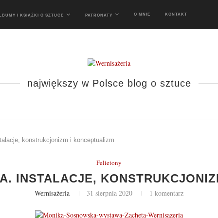
O MNIE
KONTAKT
LBUMY I KSIĄŻKI O SZTUCE
PATRONATY
największy w Polsce blog o sztuce
alacje, konstrukcjonizm i konceptualizm
Felietony
. INSTALACJE, KONSTRUKCJONIZ
Wernisażeria
31 sierpnia 2020
1 komentarz