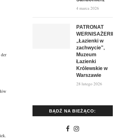
4 marca 2026
PATRONAT
WERNISAŻERII:
„Łazienki w
zachwycie”,
 der
Muzeum
Łazienki
Królewskie w
Warszawie
28 lutego 2026
odów
BĄDŹ NA BIEŻĄCO:
iek.