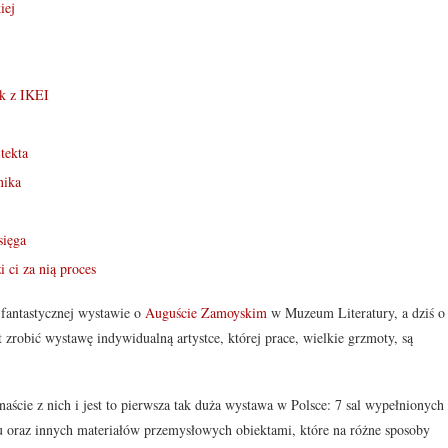
iej
ik z IKEI
tekta
nika
sięga
 ci za nią proces
 fantastycznej wystawie o
Auguście Zamoyskim
w Muzeum Literatury, a dziś o
zrobić wystawę indywidualną artystce, której prace, wielkie grzmoty, są
aście z nich i jest to pierwsza tak duża wystawa w Polsce: 7 sal wypełnionych
 oraz innych materiałów przemysłowych obiektami, które na różne sposoby