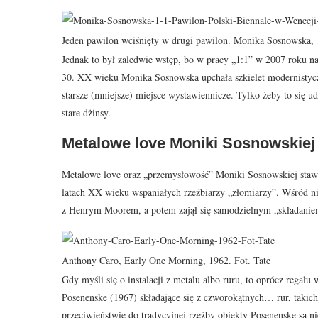
Jeden pawilon wciśnięty w drugi pawilon. Monika Sosnowska, 1
Jednak to był zaledwie wstęp, bo w pracy „1:1” w 2007 roku n
30. XX wieku Monika Sosnowska upchała szkielet modernistyc
starsze (mniejsze) miejsce wystawiennicze. Tylko żeby to się ud
stare dżinsy.
Metalowe love Moniki Sosnowskiej
Metalowe love oraz „przemysłowość” Moniki Sosnowskiej stawi
latach XX wieku wspaniałych rzeźbiarzy „złomiarzy”. Wśród nic
z Henrym Moorem, a potem zajął się samodzielnym „składanie
Anthony Caro, Early One Morning, 1962. Fot. Tate
Gdy myśli się o instalacji z metalu albo ruru, to oprócz regału
Posenenske (1967) składające się z czworokątnych… rur, takic
przeciwieństwie do tradycyjnej rzeźby obiekty Posenenske są n