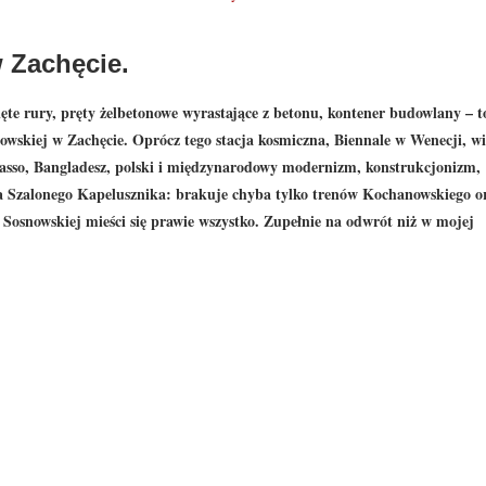
 Zachęcie.
ięte rury, pręty żelbetonowe wyrastające z betonu, kontener budowlany – t
nowskiej w Zachęcie. Oprócz tego
stacja kosmiczna, Biennale w Wenecji, w
Picasso, Bangladesz, polski i międzynarodowy modernizm, konstrukcjonizm,
a Szalonego Kapelusznika: brakuje chyba tylko trenów Kochanowskiego o
Sosnowskiej mieści się prawie wszystko. Zupełnie na odwrót niż w mojej