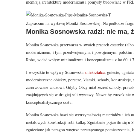
memłają architekturę modernizmu i pomysły budowlane w PRL
Zapraszam na wystawę Moniki Sosnowskiej. Na podłodze fragme
Monika Sosnowska radzi: nie ma, ż
Monika Sosnowska przetwarza w swoich pracach estetykę (albo
modernizmem, i tym przedwojennym, i powojennym, polskim i
Rohe, widać wpływ minimalizmu i konceptualizmu z lat 60. i 
I wszystkie te wpływy Sosnowska
zniekształca
, gniecie, ugniat
modernistyczne obiekty, poręcze, klamki, schody, konstrukcje, 
zaserwowane widzowi. Gdyby Obcy miał zeżreć schody, prawd
znajdujących się w drugiej sali wystawy. Nawet by żuczek nie 
konceptualistycznego szału.
Monika Sosnowska bawi się wytrzymałością materiałów i ich nap
metalowych konstrukcji robi kulkę. Zgniatanie pojawiło się u
zgniecione jak paragon wnętrze przetrąconego pomieszczenia, k