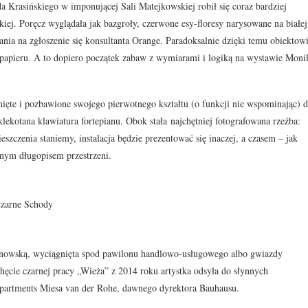
 Krasińskiego w imponującej Sali Matejkowskiej robił się coraz bardziej
kiej. Poręcz wyglądała jak bazgroły, czerwone esy-floresy narysowane na białej
ania na zgłoszenie się konsultanta Orange. Paradoksalnie dzięki temu obiektow
ka papieru. A to dopiero początek zabaw z wymiarami i logiką na wystawie Moni
nięte i pozbawione swojego pierwotnego kształtu (o funkcji nie wspominając) 
zklekotana klawiatura fortepianu. Obok stała najchętniej fotografowana rzeźba:
zczenia staniemy, instalacja będzie prezentować się inaczej, a czasem – jak
nym długopisem przestrzeni.
czarne Schody
osnowską, wyciągnięta spod pawilonu handlowo-usługowego albo gwiazdy
cie czarnej pracy „Wieża” z 2014 roku artystka odsyła do słynnych
artments Miesa van der Rohe, dawnego dyrektora Bauhausu.