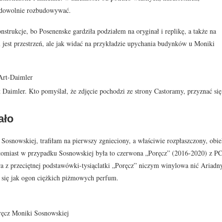
 dowolnie rozbudowywać.
trukcje, bo Posenenske gardziła podziałem na oryginał i replikę, a także na
 jest przestrzeń, ale jak widać na przykładzie upychania budynków u Moniki
 Daimler. Kto pomyślał, że zdjęcie pochodzi ze strony Castoramy, przyznać się
ało
osnowskiej, trafiłam na pierwszy zgnieciony, a właściwie rozpłaszczony, obie
omiast w przypadku Sosnowskiej była to czerwona „Poręcz” (2016-2020) z P
ora z przeciętnej podstawówki-tysiąclatki „Poręcz” niczym winylowa nić Ariadn
c się jak ogon ciężkich piżmowych perfum.
ręcz Moniki Sosnowskiej