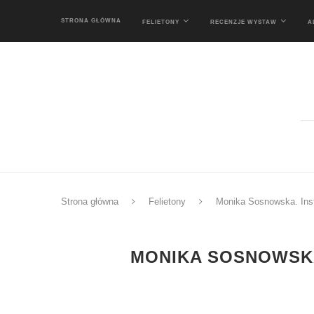
STRONA GŁÓWNA
FELIETONY
RECENZJE WYSTAW
A
Strona główna
Felietony
Monika Sosnowska. Inst
MONIKA SOSNOWSKA