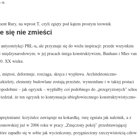
-u.
nt Rury, na wprost T, czyli zgięty pod kątem prostym teownik
e się nie zmieści
,
 antyestetykę) PRL-u
ale przyznaje się do wielu inspiracji: przede wszystkim
 międzynarodowym; w jej pracach śmiga konstruktywizm, Bauhaus i Mies van
70. XX wieku.
a, miętosi, deformuje, rozciąga, skręca i wypluwa. Architektoniczno-
szkielety, elementy budowlane zostają przeżute, wymemłane i w takiej postaci
opodobnie – jak ogryzek – wyplułby coś podobnego do „przegryzionych” sch
wiedział, że ten ogryzek to kontynuacja ubiegłowiecznego konstruktywistyczno-
rężeniami: krzyżulce zawiązuje na kokardkę, rurę zgniata jak naleśnik, a z
 Sosnowskiej już w 2006 roku w pracy „Zmęczony pokój” przedstawiającej
tóre zapadło się w sobie jak wycieńczony, przygnieciony rzeczywistością człow