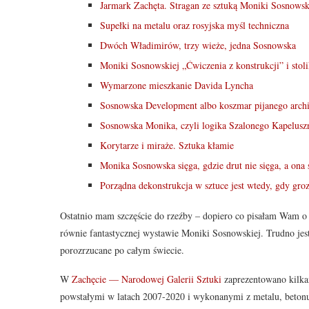
Jarmark Zachęta. Stragan ze sztuką Moniki Sosnowsk
Supełki na metalu oraz rosyjska myśl techniczna
Dwóch Władimirów, trzy wieże, jedna Sosnowska
Moniki Sosnowskiej „Ćwiczenia z konstrukcji” i stol
Wymarzone mieszkanie Davida Lyncha
Sosnowska Development albo koszmar pijanego archi
Sosnowska Monika, czyli logika Szalonego Kapelusz
Korytarze i miraże. Sztuka kłamie
Monika Sosnowska sięga, gdzie drut nie sięga, a ona 
Porządna dekonstrukcja w sztuce jest wtedy, gdy grozi
Ostatnio mam szczęście do rzeźby – dopiero co pisałam Wam o
równie fantastycznej wystawie Moniki Sosnowskiej. Trudno jest 
porozrzucane po całym świecie.
W
Zachęcie — Narodowej Galerii Sztuki
zaprezentowano kilkan
powstałymi w latach 2007-2020 i wykonanymi z metalu, betonu