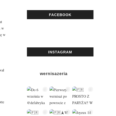
FACEBOOK
at
a w
zę w
INSTAGRAM
wał
wernisazeria
tte