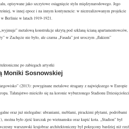
alu, opisywane jako szczytowe osiągnięcie stylu międzynarodowego. Jego
eśniej, w innej epoce i na innym kontynencie: w niezrealizowanym projekcie
w Berlinie w latach 1919-1921.
„wyjmuje” metalową konstrukcje ukrytą pod szklaną ścianą apartamentowców,
ży” w Zachęcie nie było, ale czarna „Fasada” jest uroczym „flakiem”
ektoniczne po zabiegach artystki
ą Moniki Sosnowskiej
 „Targowisko” (2013): powyginane metalowe stragany z największego w Europie
a. Tałatajstwo mieściło się na koronie wyburzonego Stadionu Dziesięcioleci
egalne oraz już nielegalne: ubraniami, meblami, pirackimi płytami, podróbami
, można było zjeść kurczak po wietnamsku oraz kupić kota. „Stadion” był
Ówczesny warszawski krajobraz architektoniczny był pokręcony bardziej niż rze