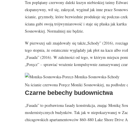
Ten poplątany czerwony daleki kuzyn niebieskiej taśmy Edwarda
ekspansywny, wił się, zakręcał, wyginał jak inne prace Sosnows
ścianie, gryzmoły, które bezwiednie produkuje się podczas czek
ściana gubi swoją trójwymiarowość i staje się płaska jak kart
Sosnowskiej. Normalniej nie będzie.
W pierwszej sali znajdowały się także„Schody” (2016), rozciąg
tego stopnia, że ostatecznie wyglądały jak płot na kacu albo ro
„Fasada” (2016). W zależności od tego, w którym miejscu pomies
„Poręcz” – sprawiać wrażenie kompulsywnie zamazywanej czar
Na ścianie czerwona Poręcz Moniki Sosnowskiej, na podłodze 
Czarne bebechy budownictwa
„Fasada” to pozbawiona fasady konstrukcja, znając Monikę S
modernistycznych budynków. Tak jak w niepokazywanej w Zachę
chicagowskich apartamentowców 860–880 Lake Shore Drive Ap