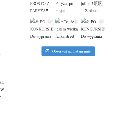
Obserwuj na Instagramie
,
kt.
CW,
y