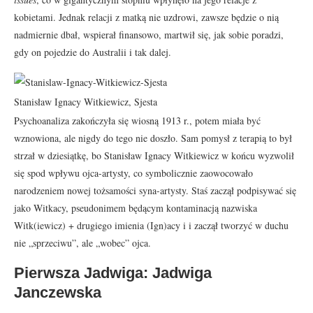
kobietami. Jednak relacji z matką nie uzdrowi, zawsze będzie o nią
nadmiernie dbał, wspierał finansowo, martwił się, jak sobie poradzi,
gdy on pojedzie do Australii i tak dalej.
Stanisław Ignacy Witkiewicz, Sjesta
Psychoanaliza zakończyła się wiosną 1913 r., potem miała być
wznowiona, ale nigdy do tego nie doszło. Sam pomysł z terapią to był
strzał w dziesiątkę, bo Stanisław Ignacy Witkiewicz w końcu wyzwolił
się spod wpływu ojca-artysty, co symbolicznie zaowocowało
narodzeniem nowej tożsamości syna-artysty. Staś zaczął podpisywać się
jako Witkacy, pseudonimem będącym kontaminacją nazwiska
Witk(iewicz) + drugiego imienia (Ign)acy i i zaczął tworzyć w duchu
nie „sprzeciwu”, ale „wobec” ojca.
Pierwsza Jadwiga: Jadwiga
Janczewska