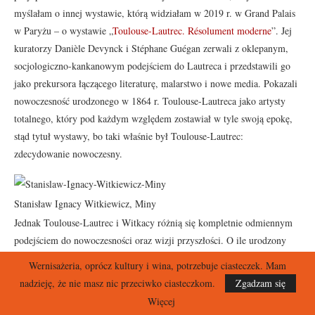
myślałam o innej wystawie, którą widziałam w 2019 r. w Grand Palais
w Paryżu – o wystawie „
Toulouse-Lautrec. Résolument moderne
”. Jej
kuratorzy Danièle Devynck i Stéphane Guégan zerwali z oklepanym,
socjologiczno-kankanowym podejściem do Lautreca i przedstawili go
jako prekursora łączącego literaturę, malarstwo i nowe media. Pokazali
nowoczesność urodzonego w 1864 r. Toulouse-Lautreca jako artysty
totalnego, który pod każdym względem zostawiał w tyle swoją epokę,
stąd tytuł wystawy, bo taki właśnie był Toulouse-Lautrec:
zdecydowanie nowoczesny.
Stanisław Ignacy Witkiewicz, Miny
Jednak Toulouse-Lautrec i Witkacy różnią się kompletnie odmiennym
podejściem do nowoczesności oraz wizji przyszłości. O ile urodzony
ponad 20 lat wcześniej
Toulouse-Lautrec
zachwyca się nimi, to Witkacy
Wernisażeria, oprócz kultury i wina, potrzebuje ciasteczek. Mam
był przerażony mechanizacją czy automatyzacją oraz wiążącym się z
nadzieję, że nie masz nic przeciwko ciasteczkom.
Zgadzam się
tym zanikiem indywidualizmu i uczuć metafizycznych u urobionych
Więcej
nijakich mas, które w nosie będą miały sztukę. Masy interesuje