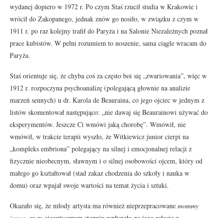
wydanej dopiero w 1972 r. Po czym Staś rzucił studia w Krakowie i
wrócił do Zakopanego, jednak znów go nosiło, w związku z czym w
1911 r. po raz kolejny trafił do Paryża i na Salonie Niezależnych poznał
prace kubistów. W pełni rozumiem to noszenie, sama ciągle wracam do
Paryża.
Staś orientuje się, że chyba coś za często boi się „zwariowania”, więc w
1912 r. rozpoczyna psychoanalizę (polegającą głownie na analizie
marzeń sennych) u dr. Karola de Beauraina, co jego ojciec w jednym z
listów skomentował następująco: „nie dawaj się Beaurainowi używać do
eksperymentów. Jeszcze Ci wmówi jaką chorobę”. Wmówił, nie
wmówił, w trakcie terapii wyszło, że Witkiewicz junior cierpi na
„kompleks embriona” polegający na silnej i emocjonalnej relacji z
fizycznie nieobecnym, sławnym i o silnej osobowości ojcem, który od
małego go kształtował (stad zakaz chodzenia do szkoły i nauka w
domu) oraz wpajał swoje wartości na temat życia i sztuki.
Okazało się, że młody artysta ma również nieprzepracowane
mommy
issues
, co w gigantycznym stopniu wpłynęło na jego relacje z