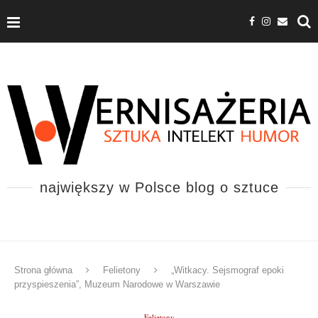
największy w Polsce blog o sztuce
Strona główna
Felietony
„Witkacy. Sejsmograf epoki
przyspieszenia”, Muzeum Narodowe w Warszawie
Felietony