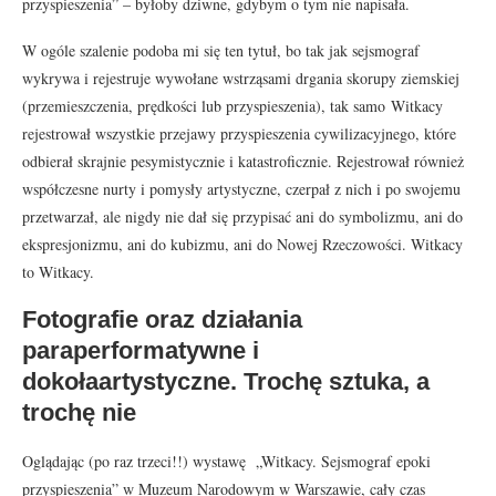
przyspieszenia” – byłoby dziwne, gdybym o tym nie napisała.
W ogóle szalenie podoba mi się ten tytuł, bo tak jak sejsmograf
wykrywa i rejestruje wywołane wstrząsami drgania skorupy ziemskiej
(przemieszczenia, prędkości lub przyspieszenia), tak samo Witkacy
rejestrował wszystkie przejawy przyspieszenia cywilizacyjnego, które
odbierał skrajnie pesymistycznie i katastroficznie. Rejestrował również
współczesne nurty i pomysły artystyczne, czerpał z nich i po swojemu
przetwarzał, ale nigdy nie dał się przypisać ani do symbolizmu, ani do
ekspresjonizmu, ani do kubizmu, ani do Nowej Rzeczowości. Witkacy
to Witkacy.
Fotografie oraz działania
paraperformatywne i
dokołaartystyczne. Trochę sztuka, a
trochę nie
Oglądając (po raz trzeci!!) wystawę „Witkacy. Sejsmograf epoki
przyspieszenia” w Muzeum Narodowym w Warszawie, cały czas