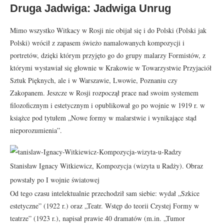
Druga Jadwiga: Jadwiga Unrug
Mimo wszystko Witkacy w Rosji nie obijał się i do Polski (Polski jak
Polski) wrócił z zapasem świeżo namalowanych kompozycji i
portretów, dzięki którym przyjęto go do grupy malarzy Formistów, z
którymi wystawiał się głownie w Krakowie w Towarzystwie Przyjaciół
Sztuk Pięknych, ale i w Warszawie, Lwowie, Poznaniu czy
Zakopanem. Jeszcze w Rosji rozpoczął prace nad swoim systemem
filozoficznym i estetycznym i opublikował go po wojnie w 1919 r. w
książce pod tytułem „Nowe formy w malarstwie i wynikające stąd
nieporozumienia”.
Stanisław Ignacy Witkiewicz, Kompozycja (wizyta u Radży). Obraz
powstały po I wojnie światowej
Od tego czasu intelektualnie przechodził sam siebie: wydał „Szkice
estetyczne” (1922 r.) oraz „Teatr. Wstęp do teorii Czystej Formy w
teatrze” (1923 r.), napisał prawie 40 dramatów (m.in. „Tumor