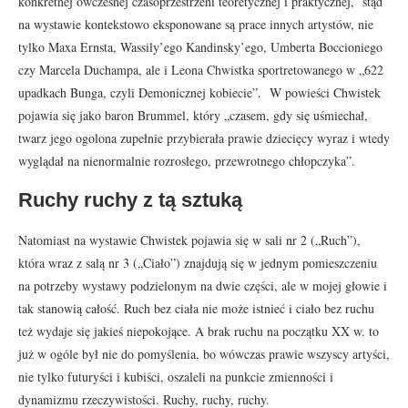
konkretnej ówczesnej czasoprzestrzeni teoretycznej i praktycznej, stąd
na wystawie kontekstowo eksponowane są prace innych artystów, nie
tylko Maxa Ernsta, Wassily’ego Kandinsky’ego, Umberta Boccioniego
czy Marcela Duchampa, ale i Leona Chwistka sportretowanego w „622
upadkach Bunga, czyli Demonicznej kobiecie”. W powieści Chwistek
pojawia się jako baron Brummel, który „czasem, gdy się uśmiechał,
twarz jego ogolona zupełnie przybierała prawie dziecięcy wyraz i wtedy
wyglądał na nienormalnie rozrosłego, przewrotnego chłopczyka”.
Ruchy ruchy z tą sztuką
Natomiast na wystawie Chwistek pojawia się w sali nr 2 („Ruch”),
która wraz z salą nr 3 („Ciało”) znajdują się w jednym pomieszczeniu
na potrzeby wystawy podzielonym na dwie części, ale w mojej głowie i
tak stanowią całość. Ruch bez ciała nie może istnieć i ciało bez ruchu
też wydaje się jakieś niepokojące. A brak ruchu na początku XX w. to
już w ogóle był nie do pomyślenia, bo wówczas prawie wszyscy artyści,
nie tylko futuryści i kubiści, oszaleli na punkcie zmienności i
dynamizmu rzeczywistości. Ruchy, ruchy, ruchy.