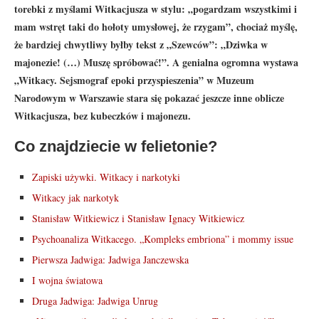
torebki z myślami Witkacjusza w stylu: „pogardzam wszystkimi i
mam wstręt taki do hołoty umysłowej, że rzygam”, chociaż myślę,
że bardziej chwytliwy byłby tekst z „Szewców”: „Dziwka w
majonezie! (…) Muszę spróbować!”. A genialna ogromna wystawa
„Witkacy. Sejsmograf epoki przyspieszenia” w Muzeum
Narodowym w Warszawie stara się pokazać jeszcze inne oblicze
Witkacjusza, bez kubeczków i majonezu.
Co znajdziecie w felietonie?
Zapiski używki. Witkacy i narkotyki
Witkacy jak narkotyk
Stanisław Witkiewicz i Stanisław Ignacy Witkiewicz
Psychoanaliza Witkacego. „Kompleks embriona” i mommy issue
Pierwsza Jadwiga: Jadwiga Janczewska
I wojna światowa
Druga Jadwiga: Jadwiga Unrug