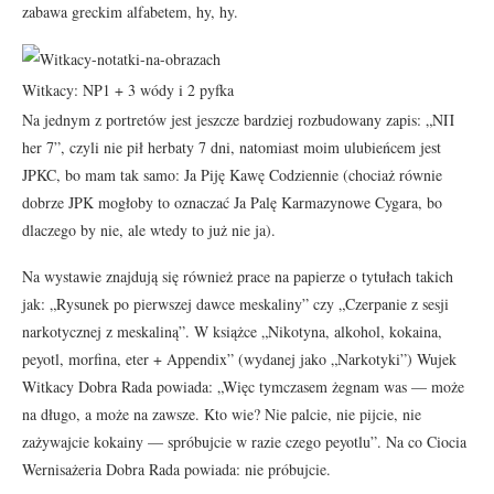
zabawa greckim alfabetem, hy, hy.
Witkacy: NP1 + 3 wódy i 2 pyfka
Na jednym z portretów jest jeszcze bardziej rozbudowany zapis: „NΠ
her 7”, czyli nie pił herbaty 7 dni, natomiast moim ulubieńcem jest
JPKC, bo mam tak samo: Ja Piję Kawę Codziennie (chociaż równie
dobrze JPK mogłoby to oznaczać Ja Palę Karmazynowe Cygara, bo
dlaczego by nie, ale wtedy to już nie ja).
Na wystawie znajdują się również prace na papierze o tytułach takich
jak: „Rysunek po pierwszej dawce meskaliny” czy „Czerpanie z sesji
narkotycznej z meskaliną”. W książce „Nikotyna, alkohol, kokaina,
peyotl, morfina, eter + Appendix” (wydanej jako „Narkotyki”) Wujek
Witkacy Dobra Rada powiada: „Więc tymczasem żegnam was — może
na długo, a może na zawsze. Kto wie? Nie palcie, nie pijcie, nie
zażywajcie kokainy — spróbujcie w razie czego peyotlu”. Na co Ciocia
Wernisażeria Dobra Rada powiada: nie próbujcie.