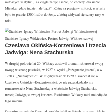
miłosnych w stylu: „Tak ciągle żałuję Ciebie, do cholery, dla siebie.
Mieszkaj gdzie indziej, ale bądź”. Różne są przejawy miłości, u artysty
było to prawie 1300 listów do żony, z którą widywał się cztery razy w
roku.
Stanisław Ignacy Witkiewicz, Portret Jadwigi Witkiewiczowej
Czesława Okińska-Korzeniowa i trzecia
Jadwiga: Nena Stachurska
W drugiej połowie lat 20. Witkacy zostawił dramat i skierował swoją
uwagę w stronę powieści, w 1927 r. wydał „Pożegnanie jesieni”, a w
1930 r. „Nienasycenie”. W międzyczasie w 1929 r. zakochał się w
Czesławie Okińskiej-Korzeniowskiej, co nie przeszkadzało mu
romansować z Neną Stachurską, a właściwie Jadwigą Stachurską,
trzecią Jadwigą w swojej karierze. Ewidentnie Witkacy miał melodię do
tego imienia.
O swoim uczuciu do Czesi jak zwykle trąbił w listach do żony: „jak jej