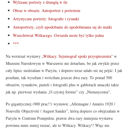
Wylizane portrety z dżunglą w tle
Obraz w obrazie. Autoportret z portretem
Artystyczne portrety: fotografie i rysunki
Autoportrety, czyli upodobanie do upodobniania się do matki
Wszechświat Witkacego. Gwiazda może być tylko jedna
***
Na wernisaż wystawy „
Witkacy. Sejsmograf epoki przyspieszenia
” w
Muzeum Narodowym w Warszawie nie dotarłam, bo jak zwykle przez
cały lipiec siedziałam w Paryżu, i dopiero teraz udało mi się pójść. I jak
poszłam, tak wyszłam i wróciłam jeszcze dwa razy. To ponad 500
obrazów, rysunków, pasteli i fotografii plus w gablotach smaczki takie
jak np. pierwsze wydania „O czystej formie” czy „Nienasycenia”.
Po gigantycznej (900 prac!!) wystawie „Allemagne / Années 1920 /
Nouvelle Objectivité / August Sander”, którą dopiero co obejrzałam w
Paryżu w Centrum Pompidou, prawie dwa razy mniejsza wystawa
powinna mnie mniej ruszać, ale to Witkacy. Witkacy!! Więc nie