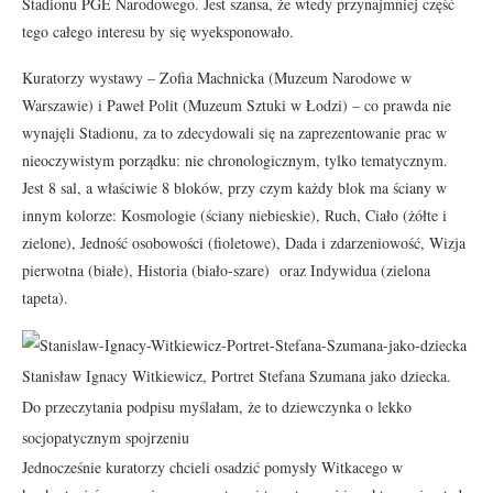
Stadionu PGE Narodowego. Jest szansa, że wtedy przynajmniej część
tego całego interesu by się wyeksponowało.
Kuratorzy wystawy – Zofia Machnicka (Muzeum Narodowe w
Warszawie) i Paweł Polit (Muzeum Sztuki w Łodzi) – co prawda nie
wynajęli Stadionu, za to zdecydowali się na zaprezentowanie prac w
nieoczywistym porządku: nie chronologicznym, tylko tematycznym.
Jest 8 sal, a właściwie 8 bloków, przy czym każdy blok ma ściany w
innym kolorze: Kosmologie (ściany niebieskie), Ruch, Ciało (żółte i
zielone), Jedność osobowości (fioletowe), Dada i zdarzeniowość, Wizja
pierwotna (białe), Historia (biało-szare) oraz Indywidua (zielona
tapeta).
Stanisław Ignacy Witkiewicz, Portret Stefana Szumana jako dziecka.
Do przeczytania podpisu myślałam, że to dziewczynka o lekko
socjopatycznym spojrzeniu
Jednocześnie kuratorzy chcieli osadzić pomysły Witkacego w