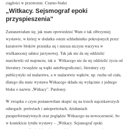
ciągłości w przestrzeni. Czarno-biała)
„Witkacy. Sejsmograf epoki
przyspieszenia”
Zastanawiałam się, jak mam opowiedzieć Wam o tak olbrzymiej
wystawie, w której w dodatku osiem schludniutko pokrojonych przez
kuratorów bloków przenika się i miesza niczym warzywa w
wielkanocnej sałatce jarzynowej. Tak jak nie da się oddzielić
marchewki od majonezu, tak u Witkacego nie da się oddzielić życia od
literatury (wszędzie są wątki autobiograficzne), literatury czy
publicystyki od malarstwa, a w malarstwie wątków, np. ruchu od ciała,
dlatego dla mnie wystawa Witkacego składa się wyłącznie z jednego
bloku o nazwie „Witkacy”. Pardonsy.
W związku z czym postanowiłam skupić się na trzech najciekawszych
odnogach: portretach i autoportretach, działaniach
paraperformatywnych oraz poglądzie Witkacego na nowoczesność, bo
w kontekście tytułu wystawy – „Witkacy. Sejsmograf epoki