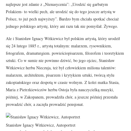
najlepsze jest zdanie z „Nienasycenia”: „Urodzić się garbatym
Polakiem- to wielki pech, ale urodzić się do tego jeszcze artystą w
Polsce, to już pech najwyższy”. Bardzo bym chciała spotkać chociaż
jednego polskiego artystę, który ani razu tak nie pomyślał. Żywego.
Ale i Stanisław Ignacy Witkiewicz był polskim artystą, który urodził
się 24 lutego 1885 r., artystą totalnym: malarzem, rysownikiem,
fotografem, dramaturgiem. powieściopisarzem, filozofem i teoretykiem
sztuki. Co w sumie nie powinno dziwić, bo jego ojciec, Stanisław
Witkiewicz herbu Nieczuja, też był człowiekiem miliona talentów:
malarzem, architektem, pisarzem i krytykiem sztuki, twórcą stylu
zakopiańskiego oraz despotą w czasie wolnym. Z kolei matka Stasia,
Maria z Pietrzkiewiczów herbu Ostoja była nauczycielką muzyki,
później, w Zakopanem, prowadziła chór, a jeszcze później przestała
prowadzić chór, a zaczęła prowadzić pensjonat.
Stanisław Ignacy Witkiewicz, Autoportret