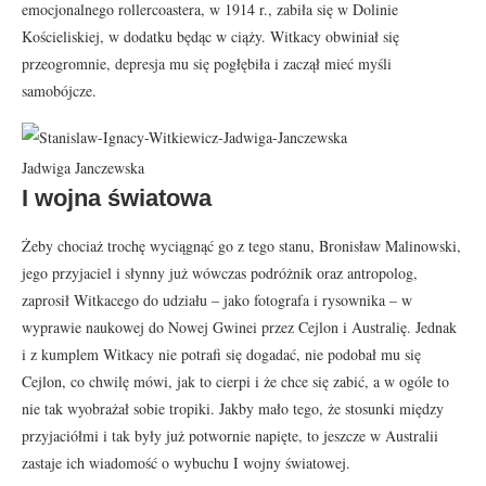
emocjonalnego rollercoastera, w 1914 r., zabiła się w Dolinie
Kościeliskiej, w dodatku będąc w ciąży. Witkacy obwiniał się
przeogromnie, depresja mu się pogłębiła i zaczął mieć myśli
samobójcze.
Jadwiga Janczewska
I wojna światowa
Żeby chociaż trochę wyciągnąć go z tego stanu, Bronisław Malinowski,
jego przyjaciel i słynny już wówczas podróżnik oraz antropolog,
zaprosił Witkacego do udziału – jako fotografa i rysownika – w
wyprawie naukowej do Nowej Gwinei przez Cejlon i Australię. Jednak
i z kumplem Witkacy nie potrafi się dogadać, nie podobał mu się
Cejlon, co chwilę mówi, jak to cierpi i że chce się zabić, a w ogóle to
nie tak wyobrażał sobie tropiki. Jakby mało tego, że stosunki między
przyjaciółmi i tak były już potwornie napięte, to jeszcze w Australii
zastaje ich wiadomość o wybuchu I wojny światowej.