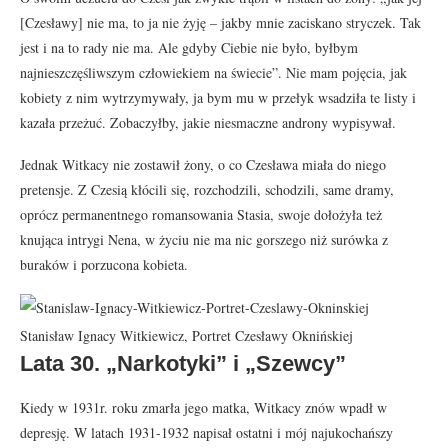
[Czesławy] nie ma, to ja nie żyję – jakby mnie zaciskano stryczek. Tak
jest i na to rady nie ma. Ale gdyby Ciebie nie było, byłbym
najnieszczęśliwszym człowiekiem na świecie”. Nie mam pojęcia, jak
kobiety z nim wytrzymywały, ja bym mu w przełyk wsadziła te listy i
kazała przeżuć. Zobaczyłby, jakie niesmaczne androny wypisywał.
Jednak Witkacy nie zostawił żony, o co Czesława miała do niego
pretensje. Z Czesią kłócili się, rozchodzili, schodzili, same dramy,
oprócz permanentnego romansowania Stasia, swoje dołożyła też
knująca intrygi Nena, w życiu nie ma nic gorszego niż surówka z
buraków i porzucona kobieta.
Stanisław Ignacy Witkiewicz, Portret Czesławy Oknińskiej
Lata 30. „Narkotyki” i „Szewcy”
Kiedy w 1931r. roku zmarła jego matka, Witkacy znów wpadł w
depresję. W latach 1931-1932 napisał ostatni i mój najukochańszy