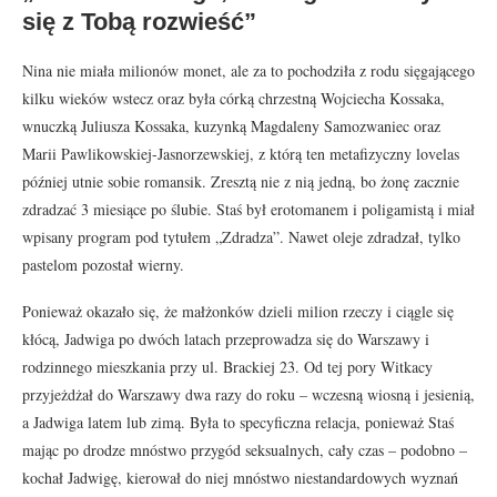
się z Tobą rozwieść”
Nina nie miała milionów monet, ale za to pochodziła z rodu sięgającego
kilku wieków wstecz oraz była córką chrzestną Wojciecha Kossaka,
wnuczką Juliusza Kossaka, kuzynką Magdaleny Samozwaniec oraz
Marii Pawlikowskiej-Jasnorzewskiej, z którą ten metafizyczny lovelas
później utnie sobie romansik. Zresztą nie z nią jedną, bo żonę zacznie
zdradzać 3 miesiące po ślubie. Staś był erotomanem i poligamistą i miał
wpisany program pod tytułem „Zdradza”. Nawet oleje zdradzał, tylko
pastelom pozostał wierny.
Ponieważ okazało się, że małżonków dzieli milion rzeczy i ciągle się
kłócą, Jadwiga po dwóch latach przeprowadza się do Warszawy i
rodzinnego mieszkania przy ul. Brackiej 23. Od tej pory Witkacy
przyjeżdżał do Warszawy dwa razy do roku – wczesną wiosną i jesienią,
a Jadwiga latem lub zimą. Była to specyficzna relacja, ponieważ Staś
mając po drodze mnóstwo przygód seksualnych, cały czas – podobno –
kochał Jadwigę, kierował do niej mnóstwo niestandardowych wyznań