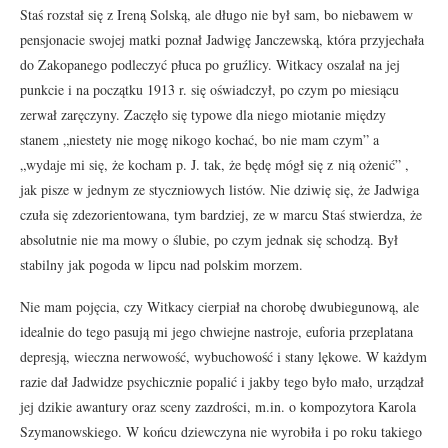
Staś rozstał się z Ireną Solską, ale długo nie był sam, bo niebawem w
pensjonacie swojej matki poznał Jadwigę Janczewską, która przyjechała
do Zakopanego podleczyć płuca po gruźlicy. Witkacy oszalał na jej
punkcie i na początku 1913 r. się oświadczył, po czym po miesiącu
zerwał zaręczyny. Zaczęło się typowe dla niego miotanie między
stanem „niestety nie mogę nikogo kochać, bo nie mam czym” a
„wydaje mi się, że kocham p. J. tak, że będę mógł się z nią ożenić” ,
jak pisze w jednym ze styczniowych listów. Nie dziwię się, że Jadwiga
czuła się zdezorientowana, tym bardziej, ze w marcu Staś stwierdza, że
absolutnie nie ma mowy o ślubie, po czym jednak się schodzą. Był
stabilny jak pogoda w lipcu nad polskim morzem.
Nie mam pojęcia, czy Witkacy cierpiał na chorobę dwubiegunową, ale
idealnie do tego pasują mi jego chwiejne nastroje, euforia przeplatana
depresją, wieczna nerwowość, wybuchowość i stany lękowe. W każdym
razie dał Jadwidze psychicznie popalić i jakby tego było mało, urządzał
jej dzikie awantury oraz sceny zazdrości, m.in. o kompozytora Karola
Szymanowskiego. W końcu dziewczyna nie wyrobiła i po roku takiego