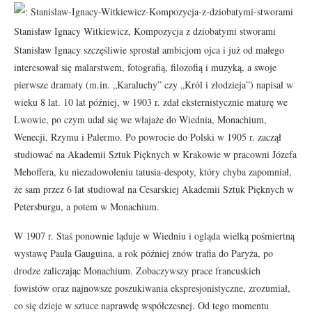
Stanisław Ignacy Witkiewicz, Kompozycja z dziobatymi stworami
Stanisław Ignacy szczęśliwie sprostał ambicjom ojca i już od małego
interesował się malarstwem, fotografią, filozofią i muzyką, a swoje
pierwsze dramaty (m.in. „Karaluchy” czy „Król i złodzieja”) napisał w
wieku 8 lat. 10 lat później, w 1903 r. zdał eksternistycznie maturę we
Lwowie, po czym udał się we włajaże do Wiednia, Monachium,
Wenecji, Rzymu i Palermo. Po powrocie do Polski w 1905 r. zaczął
studiować na Akademii Sztuk Pięknych w Krakowie w pracowni Józefa
Mehoffera, ku niezadowoleniu tatusia-despoty, który chyba zapomniał,
że sam przez 6 lat studiował na Cesarskiej Akademii Sztuk Pięknych w
Petersburgu, a potem w Monachium.
W 1907 r. Staś ponownie ląduje w Wiedniu i ogląda wielką pośmiertną
wystawę Paula Gauguina, a rok później znów trafia do Paryża, po
drodze zaliczając Monachium. Zobaczywszy prace francuskich
fowistów oraz najnowsze poszukiwania ekspresjonistyczne, zrozumiał,
co się dzieje w sztuce naprawdę współczesnej. Od tego momentu