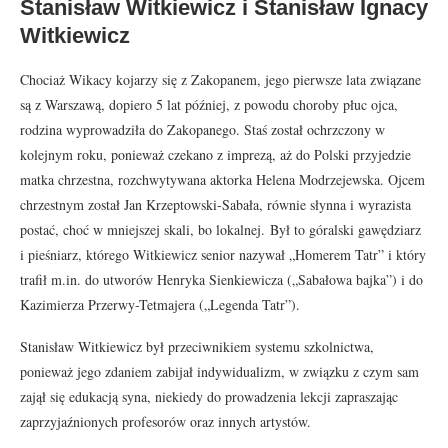
Stanisław Witkiewicz i Stanisław Ignacy
Witkiewicz
Chociaż Wikacy kojarzy się z Zakopanem, jego pierwsze lata związane
są z Warszawą, dopiero 5 lat później, z powodu choroby płuc ojca,
rodzina wyprowadziła do Zakopanego. Staś został ochrzczony w
kolejnym roku, ponieważ czekano z imprezą, aż do Polski przyjedzie
matka chrzestna, rozchwytywana aktorka Helena Modrzejewska. Ojcem
chrzestnym został Jan Krzeptowski-Sabała, równie słynna i wyrazista
postać, choć w mniejszej skali, bo lokalnej. Był to góralski gawędziarz
i pieśniarz, którego Witkiewicz senior nazywał „Homerem Tatr” i który
trafił m.in. do utworów Henryka Sienkiewicza („Sabałowa bajka”) i do
Kazimierza Przerwy-Tetmajera („Legenda Tatr”).
Stanisław Witkiewicz był przeciwnikiem systemu szkolnictwa,
ponieważ jego zdaniem zabijał indywidualizm, w związku z czym sam
zajął się edukacją syna, niekiedy do prowadzenia lekcji zapraszając
zaprzyjaźnionych profesorów oraz innych artystów.