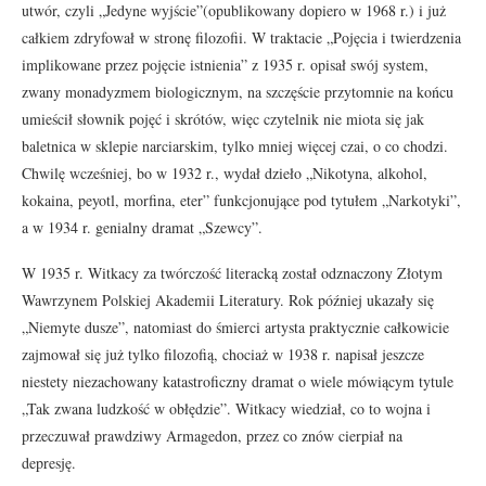
utwór, czyli „Jedyne wyjście”(opublikowany dopiero w 1968 r.) i już
całkiem zdryfował w stronę filozofii. W traktacie „Pojęcia i twierdzenia
implikowane przez pojęcie istnienia” z 1935 r. opisał swój system,
zwany monadyzmem biologicznym, na szczęście przytomnie na końcu
umieścił słownik pojęć i skrótów, więc czytelnik nie miota się jak
baletnica w sklepie narciarskim, tylko mniej więcej czai, o co chodzi.
Chwilę wcześniej, bo w 1932 r., wydał dzieło „Nikotyna, alkohol,
kokaina, peyotl, morfina, eter” funkcjonujące pod tytułem „Narkotyki”,
a w 1934 r. genialny dramat „Szewcy”.
W 1935 r. Witkacy za twórczość literacką został odznaczony Złotym
Wawrzynem Polskiej Akademii Literatury. Rok później ukazały się
„Niemyte dusze”, natomiast do śmierci artysta praktycznie całkowicie
zajmował się już tylko filozofią, chociaż w 1938 r. napisał jeszcze
niestety niezachowany katastroficzny dramat o wiele mówiącym tytule
„Tak zwana ludzkość w obłędzie”. Witkacy wiedział, co to wojna i
przeczuwał prawdziwy Armagedon, przez co znów cierpiał na
depresję.