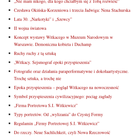
„Nie mam nikogo, dla kogo chciałbym się z Tobą rozwieść”
Czesława Okińska-Korzeniowa i trzecia Jadwiga: Nena Stachurska
Lata 30. „Narkotyki” i „Szewcy”
II wojna światowa
Koncept wystawy Witkacego w Muzeum Narodowym w
Warszawie. Demoniczna kobieta i Duchamp
Ruchy ruchy z tą sztuką
„Witkacy. Sejsmograf epoki przyspieszenia”
Fotografie oraz działania paraperformatywne i dokołaartystyczne.
Trochę sztuka, a trochę nie
Epoka przyspieszenia – pogląd Witkacego na nowoczesność
Symbol przyspieszenia cywilizacyjnego: pociąg zagłady
„Firma Portretowa S.I. Witkiewicz”
Typy portretów. Od „wylizania” do Czystej Formy
Regulamin „Firmy Portretowej S.I. Witkiewicz”
Do rzeczy. Neue Sachlichkeit, czyli Nowa Rzeczowość