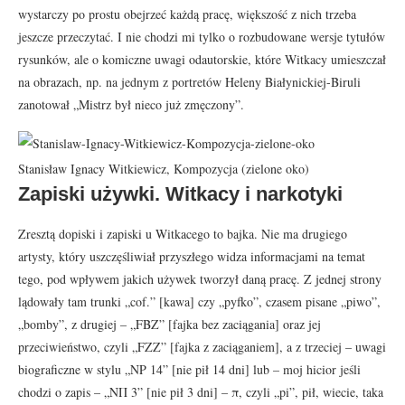
wystarczy po prostu obejrzeć każdą pracę, większość z nich trzeba
jeszcze przeczytać. I nie chodzi mi tylko o rozbudowane wersje tytułów
rysunków, ale o komiczne uwagi odautorskie, które Witkacy umieszczał
na obrazach, np. na jednym z portretów Heleny Białynickiej-Biruli
zanotował „Mistrz był nieco już zmęczony”.
Stanisław Ignacy Witkiewicz, Kompozycja (zielone oko)
Zapiski używki. Witkacy i narkotyki
Zresztą dopiski i zapiski u Witkacego to bajka. Nie ma drugiego
artysty, który uszczęśliwiał przyszłego widza informacjami na temat
tego, pod wpływem jakich używek tworzył daną pracę. Z jednej strony
lądowały tam trunki „cof.” [kawa] czy „pyfko”, czasem pisane „piwo”,
„bomby”, z drugiej – „FBZ” [fajka bez zaciągania] oraz jej
przeciwieństwo, czyli „FZZ” [fajka z zaciąganiem], a z trzeciej – uwagi
biograficzne w stylu „NP 14” [nie pił 14 dni] lub – moj hicior jeśli
chodzi o zapis – „NΠ 3” [nie pił 3 dni] – π, czyli „pi”, pił, wiecie, taka