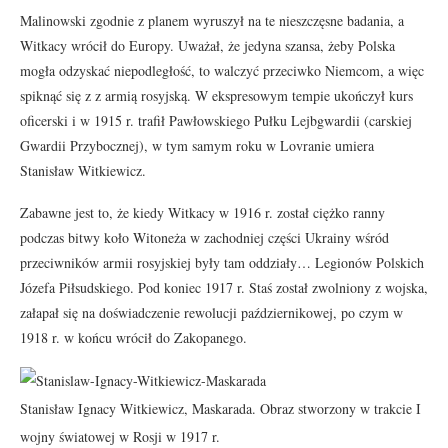
Malinowski zgodnie z planem wyruszył na te nieszczęsne badania, a
Witkacy wrócił do Europy. Uważał, że jedyna szansa, żeby Polska
mogła odzyskać niepodległość, to walczyć przeciwko Niemcom, a więc
spiknąć się z z armią rosyjską. W ekspresowym tempie ukończył kurs
oficerski i w 1915 r. trafił Pawłowskiego Pułku Lejbgwardii (carskiej
Gwardii Przybocznej), w tym samym roku w Lovranie umiera
Stanisław Witkiewicz.
Zabawne jest to, że kiedy Witkacy w 1916 r. został ciężko ranny
podczas bitwy koło Witoneża w zachodniej części Ukrainy wśród
przeciwników armii rosyjskiej były tam oddziały… Legionów Polskich
Józefa Piłsudskiego. Pod koniec 1917 r. Staś został zwolniony z wojska,
załapał się na doświadczenie rewolucji październikowej, po czym w
1918 r. w końcu wrócił do Zakopanego.
Stanisław Ignacy Witkiewicz, Maskarada. Obraz stworzony w trakcie I
wojny światowej w Rosji w 1917 r.