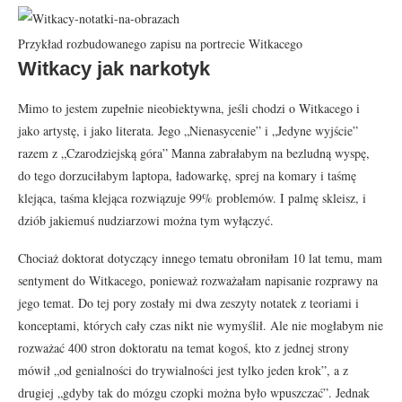
Przykład rozbudowanego zapisu na portrecie Witkacego
Witkacy jak narkotyk
Mimo to jestem zupełnie nieobiektywna, jeśli chodzi o Witkacego i
jako artystę, i jako literata. Jego „Nienasycenie” i „Jedyne wyjście”
razem z „Czarodziejską góra” Manna zabrałabym na bezludną wyspę,
do tego dorzuciłabym laptopa, ładowarkę, sprej na komary i taśmę
klejąca, taśma klejąca rozwiązuje 99% problemów. I palmę skleisz, i
dziób jakiemuś nudziarzowi można tym wyłączyć.
Chociaż doktorat dotyczący innego tematu obroniłam 10 lat temu, mam
sentyment do Witkacego, ponieważ rozważałam napisanie rozprawy na
jego temat. Do tej pory zostały mi dwa zeszyty notatek z teoriami i
konceptami, których cały czas nikt nie wymyślił. Ale nie mogłabym nie
rozważać 400 stron doktoratu na temat kogoś, kto z jednej strony
mówił „od genialności do trywialności jest tylko jeden krok”, a z
drugiej „gdyby tak do mózgu czopki można było wpuszczać”. Jednak