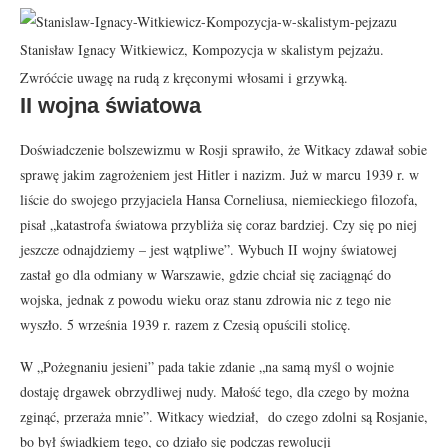
Stanisław Ignacy Witkiewicz, Kompozycja w skalistym pejzażu.
Zwróćcie uwagę na rudą z kręconymi włosami i grzywką.
II wojna światowa
Doświadczenie bolszewizmu w Rosji sprawiło, że Witkacy zdawał sobie
sprawę jakim zagrożeniem jest Hitler i nazizm. Już w marcu 1939 r. w
liście do swojego przyjaciela Hansa Corneliusa, niemieckiego filozofa,
pisał „katastrofa światowa przybliża się coraz bardziej. Czy się po niej
jeszcze odnajdziemy – jest wątpliwe”. Wybuch II wojny światowej
zastał go dla odmiany w Warszawie, gdzie chciał się zaciągnąć do
wojska, jednak z powodu wieku oraz stanu zdrowia nic z tego nie
wyszło. 5 września 1939 r. razem z Czesią opuścili stolicę.
W „Pożegnaniu jesieni” pada takie zdanie „na samą myśl o wojnie
dostaję drgawek obrzydliwej nudy. Małość tego, dla czego by można
zginąć, przeraża mnie”. Witkacy wiedział, do czego zdolni są Rosjanie,
bo był świadkiem tego, co działo się podczas rewolucji