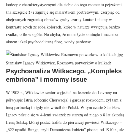
kończy z charakterystycznymi dla siebie do tego momentu pejzażami
(na szczęście!!) i zajmuje się malarstwem portretowym, czerpiąc od
obejrzanych zagranicą obrazów gruby czarny kontur i plamy w
kontrastujących ze sobą kolorach, które w naturze występują bardzo
rzadko, o ile w ogóle. No chyba, że mnie życie ominęło i macie za
oknem jakąś psychodeliczną florę, wtedy pardonsy.
Stanisław Ignacy Witkiewicz, Rozmowa potworków o kulkach
Psychoanaliza Witkacego. „Kompleks
embriona” i mommy issue
W 1908 r., Witkiewicz senior wyjechał na leczenie do Lovrany na
półwyspie Istria (obecnie Chorwacja) i gardząc rozwodem, żył tam z
inną partnerką i nigdy nie wrócił do Polski. W tym czasie Stanisław
Ignacy pakuje się w 4-letni związek ze starszą od niego o 8 lat aktorką
Ireną Solską, której postać trafiła do pierwszej powieści Witkacego –
„622 upadki Bunga, czyli Demoniczna kobieta” pisanej od 1910 r., ale