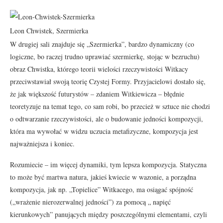
Leon Chwistek, Szermierka
W drugiej sali znajduje się „Szermierka”, bardzo dynamiczny (co
logiczne, bo raczej trudno uprawiać szermierkę, stojąc w bezruchu)
obraz Chwistka, którego teorii wielości rzeczywistości Witkacy
przeciwstawiał swoją teorię Czystej Formy. Przyjacielowi dostało się,
że jak większość futurystów – zdaniem Witkiewicza – błędnie
teoretyzuje na temat tego, co sam robi, bo przecież w sztuce nie chodzi
o odtwarzanie rzeczywistości, ale o budowanie jedności kompozycji,
która ma wywołać w widzu uczucia metafizyczne, kompozycja jest
najważniejsza i koniec.
Rozumiecie – im więcej dynamiki, tym lepsza kompozycja. Statyczna
to może być martwa natura, jakieś kwiecie w wazonie, a porządna
kompozycja, jak np. „Topielice” Witkacego, ma osiągać spójność
(„wrażenie nierozerwalnej jedności”) za pomocą „ napięć
kierunkowych” panujących między poszczególnymi elementami, czyli