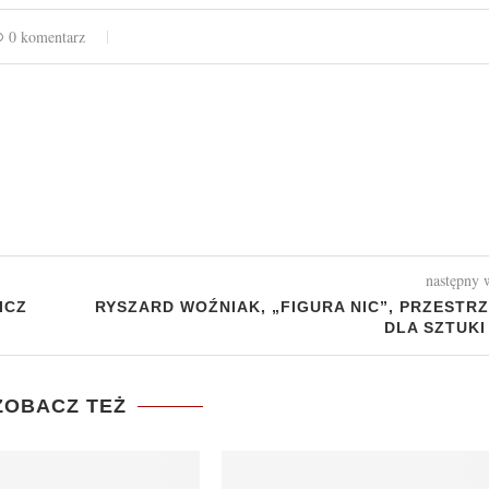
0 komentarz
następny 
ICZ
RYSZARD WOŹNIAK, „FIGURA NIC”, PRZESTR
DLA SZTUKI
ZOBACZ TEŻ