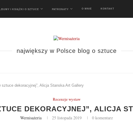
O MNIE
KONTAKT
LBUMY I KSIĄŻKI O SZTUCE
PATRONATY
największy w Polsce blog o sztuce
w sztuce dekoracyjnej”, Alicja Stanska Art Gallery
Recenzje wystaw
SZTUCE DEKORACYJNEJ”, ALICJA S
Wernisażeria
25 listopada 2019
0 komentarz