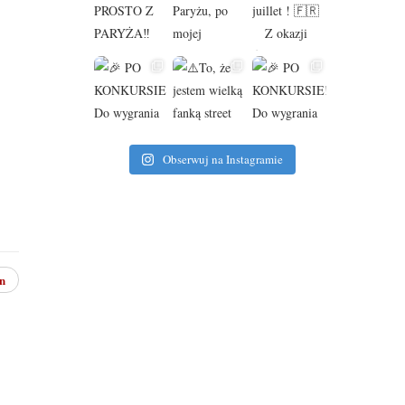
Obserwuj na Instagramie
n