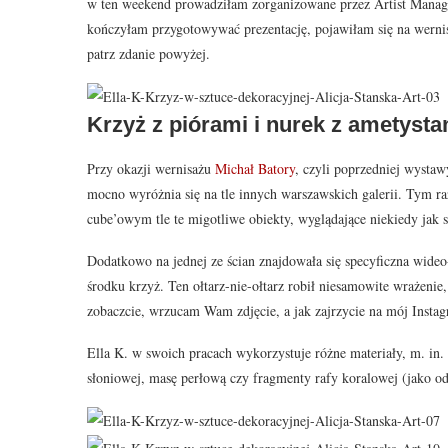
w ten weekend prowadziłam zorganizowane przez Artist Man
kończyłam przygotowywać prezentację, pojawiłam się na wernisa
patrz zdanie powyżej.
Krzyż z piórami i nurek z ametysta
Przy okazji wernisażu
Michał Batory
, czyli poprzedniej wystaw
mocno wyróżnia się na tle innych warszawskich galerii. Tym ra
cube’owym tle te migotliwe obiekty, wyglądające niekiedy jak s
Dodatkowo na jednej ze ścian znajdowała się specyficzna wideo-
środku krzyż. Ten ołtarz-nie-ołtarz robił niesamowite wrażenie
zobaczcie, wrzucam Wam zdjęcie, a jak zajrzycie na mój Instagr
Ella K. w swoich pracach wykorzystuje różne materiały, m. in. 
słoniowej, masę perłową czy fragmenty rafy koralowej (jako 