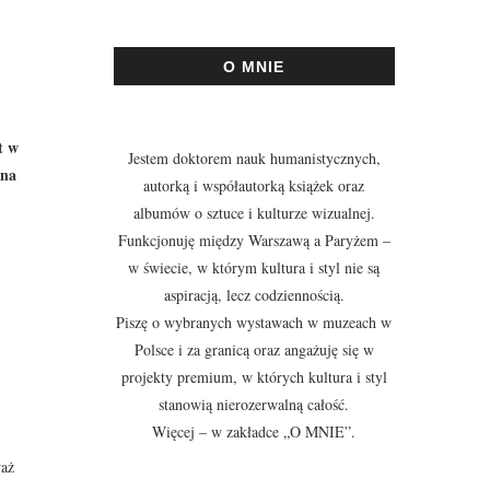
O MNIE
t w
Jestem doktorem nauk humanistycznych,
 na
autorką i współautorką książek oraz
albumów o sztuce i kulturze wizualnej.
Funkcjonuję między Warszawą a Paryżem –
w świecie, w którym kultura i styl nie są
aspiracją, lecz codziennością.
Piszę o wybranych wystawach w muzeach w
Polsce i za granicą oraz angażuję się w
projekty premium, w których kultura i styl
stanowią nierozerwalną całość.
Więcej – w zakładce
„O MNIE”
.
waż