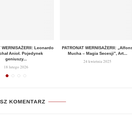
 WERNISAŻERII: Leonardo
PATRONAT WERNISAŻERII: „Alfon
chał Anioł. Pojedynek
Mucha – Magia Secesji”, Art...
geniuszy...
24 kwietnia 2025
18 lutego 2026
ISZ KOMENTARZ