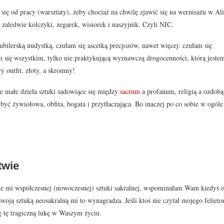
się od pracy (warsztaty), żeby chociaż na chwilę zjawić się na wernisażu w Ali
, zaledwie kolczyki, zegarek, wisiorek i naszyjnik. Czyli NIC.
ubilerską nudystką, czułam się ascetką precjozów, nawet więcej: czułam się
 się wszystkim, tylko nie praktykującą wyznawczą drogocenności, którą jeste
 outfit, złoty, a skromny!
 małe dzieła sztuki sadowiące się między
sacrum
a profanum, religią a ozdobą
być żywiołowa, obfita, bogata i przytłaczająca. Bo inaczej po co sobie w ogóle
twie
je mi współczesnej (nowoczesnej) sztuki sakralnej, wspominałam Wam kiedyś 
swoją sztuką neosakralną mi to wynagradza. Jeśli ktoś nie czytał
mojego felieto
ę tę tragiczną lukę w Waszym życiu.