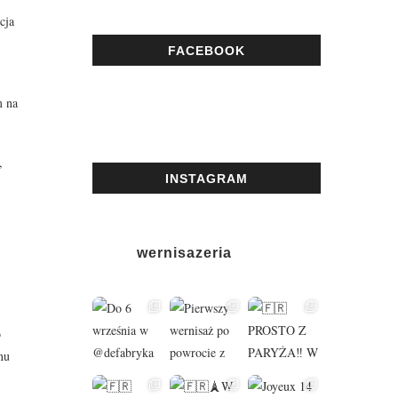
cja
FACEBOOK
m na
,
INSTAGRAM
wernisazeria
o
nu