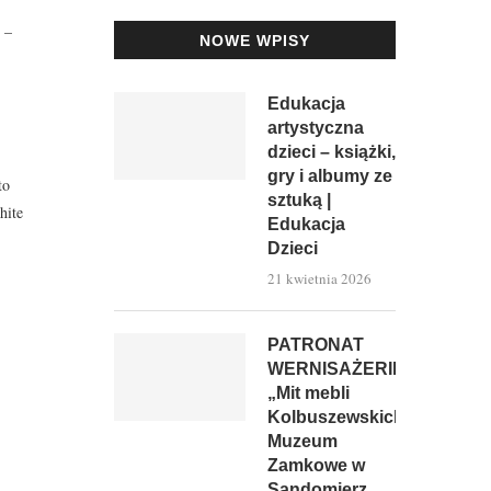
 –
NOWE WPISY
Edukacja
artystyczna
dzieci – książki,
gry i albumy ze
to
sztuką |
hite
Edukacja
Dzieci
21 kwietnia 2026
PATRONAT
WERNISAŻERII:
„Mit mebli
Kolbuszewskich”,
Muzeum
Zamkowe w
Sandomierz