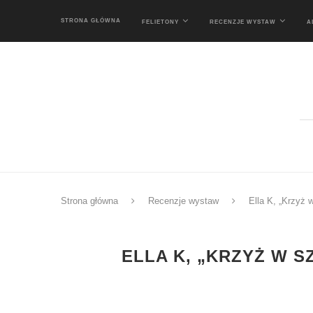
STRONA GŁÓWNA
FELIETONY
RECENZJE WYSTAW
A
Strona główna
Recenzje wystaw
Ella K, „Krzyż 
ELLA K, „KRZYŻ W 