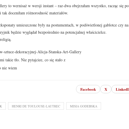
llery to wernisaż w wersji instant – raz-dwa obejrzałam wszystko, racząc się po
i tak doceniłam różnorodność materiałów.
eksponaty umieszczone były na postumentach, w podświetlonej gablotce czy na
yjnik będzie wyglądał bezpośrednio na potencjalnej właścicielce.
religią.
mi takie tło. Nie pytajciee, co się stało z
bo nie wiem
Facebook
X
LinkedI
 K
HENRI DE TOULOUSE-LAUTREC
MISIA GODEBSKA