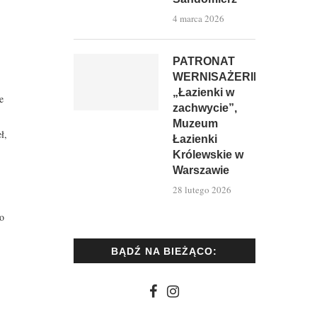
4 marca 2026
PATRONAT
WERNISAŻERII:
„Łazienki w
e
zachwycie”,
Muzeum
ł,
Łazienki
Królewskie w
Warszawie
28 lutego 2026
go
BĄDŹ NA BIEŻĄCO: