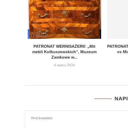
LNY
PATRONAT WERNISAŻERII: „Mit
PATRONAT
wo rokoka!
mebli Kolbuszewskich”, Muzeum
vs Mi
 na...
Zamkowe w...
4 marca 2026
NAP