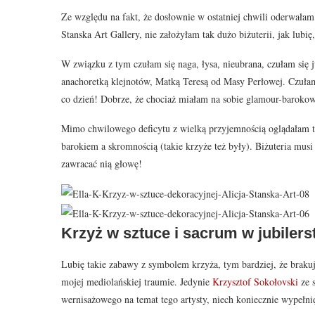
Ze względu na fakt, że dosłownie w ostatniej chwili oderwałam 
Stanska Art Gallery, nie założyłam tak dużo biżuterii, jak lubię
W związku z tym czułam się naga, łysa, nieubrana, czułam się j
anachoretką klejnotów, Matką Teresą od Masy Perłowej. Czułam
co dzień! Dobrze, że chociaż miałam na sobie glamour-barokowy
Mimo chwilowego deficytu z wielką przyjemnością oglądałam te
barokiem a skromnością (takie krzyże też były). Biżuteria musi 
zawracać nią głowę!
Krzyż w sztuce i sacrum w jubilers
Lubię takie zabawy z symbolem krzyża, tym bardziej, że braku
mojej mediolańskiej traumie. Jedynie
Krzysztof Sokołovski
ze 
wernisażowego na temat tego artysty, niech koniecznie wypełni