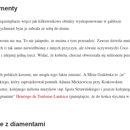
amenty
tóre egzemplarze wręcz jak kilkuwiekowe obiekty wyeksponowane w gablocie
atychmiast bym je zabrała ze sobą do domu.
 prostu nie ma. To nie jalapeño, że można z tym przesadzić. Zawsze dziwiła mni
h (i tak samo niewielbionej z innych przyczyn, ale równie oczywistych) Coco
i zdejmij jedną rzecz. Widać, że kobieta, chociaż obwieszała się milionem pere
ch polskich korzeni, nie mogła tego faktu zmienić. A Misia Godebska to „ta”
debskiego, który zaprojektował pomnik Adama Mickiewicza przy Krakowskim
usta), kolejnego miliona muzyków (np. Igora Strawińskiego) i jeszcze kolejne
 pianinie”
Henriego de Toulouse-Lautreca
(pamiętajcie, że do końca stycznia w
le z diamentami