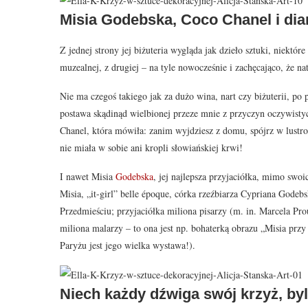
Misia Godebska, Coco Chanel i di
Z jednej strony jej biżuteria wygląda jak dzieło sztuki, niek
muzealnej, z drugiej – na tyle nowocześnie i zachęcająco, że n
Nie ma czegoś takiego jak za dużo wina, nart czy biżuterii, po
postawa skądinąd wielbionej przeze mnie z przyczyn oczywistyc
Chanel, która mówiła: zanim wyjdziesz z domu, spójrz w lustro 
nie miała w sobie ani kropli słowiańskiej krwi!
I nawet Misia
Godebska
, jej najlepsza przyjaciółka, mimo swoi
Misia, „it-girl” belle époque, córka rzeźbiarza Cypriana Go
Przedmieściu; przyjaciółka miliona pisarzy (m. in. Marcela Pro
miliona malarzy – to ona jest np. bohaterką obrazu „Misia przy
Paryżu jest jego wielka wystawa!).
Niech każdy dźwiga swój krzyż, by