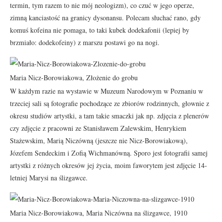
termin, tym razem to nie mój neologizm), co czuć w jego operze,
zimną kanciastość na granicy dysonansu. Polecam słuchać rano, gdy
komuś kofeina nie pomaga, to taki kubek dodekafonii (lepiej by
brzmiało: dodekofeiny) z marszu postawi go na nogi.
Maria Nicz-Borowiakowa, Złożenie do grobu
W każdym razie na wystawie w Muzeum Narodowym w Poznaniu w
trzeciej sali są fotografie pochodzące ze zbiorów rodzinnych, głownie z
okresu studiów artystki, a tam takie smaczki jak np. zdjęcia z plenerów
czy zdjęcie z pracowni ze Stanisławem Zalewskim, Henrykiem
Stażewskim, Marią Niczówną (jeszcze nie Nicz-Borowiakową),
Józefem Sendeckim i Zofią Wichmanówną. Sporo jest fotografii samej
artystki z różnych okresów jej życia, moim faworytem jest zdjęcie 14-
letniej Marysi na ślizgawce.
Maria Nicz-Borowiakowa, Maria Niczówna na ślizgawce, 1910