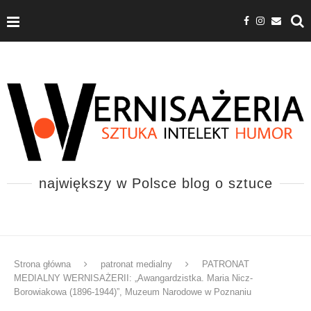
największy w Polsce blog o sztuce
Strona główna
patronat medialny
PATRONAT
MEDIALNY WERNISAŻERII: „Awangardzistka. Maria Nicz-
Borowiakowa (1896-1944)”, Muzeum Narodowe w Poznaniu