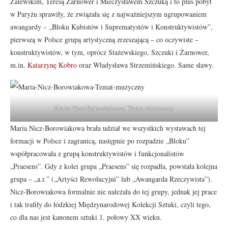
Zalewskim, Teresą Żarnower i Mieczysławem Szczuką i to plus pobyt
w Paryżu sprawiły, że związała się z najważniejszym ugrupowaniem
awangardy – „Bloku Kubistów i Suprematystów i Konstruktywistów”,
pierwszą w Polsce grupą artystyczną zrzeszającą – co oczywiste –
konstruktywistów, w tym, oprócz Stażewskiego, Szczuki i Żarnower,
m.in.
Katarzynę Kobro
oraz Władysława Strzemińskiego. Same sławy.
Maria Nicz-Borowiakowa, Temat muzyczny
Maria Nicz-Borowiakowa brała udział we wszystkich wystawach tej
formacji w Polsce i zagranicą, następnie po rozpadzie „Bloku”
współpracowała z grupą konstruktywistów i funkcjonalistów
„Praesens”. Gdy z kolei grupa „Praesens” się rozpadła, powstała kolejna
grupa – „a.r.” („Artyści Rewolucyjni” lub „Awangarda Rzeczywista”).
Nicz-Borowiakowa formalnie nie należała do tej grupy, jednak jej prace
i tak trafiły do łódzkiej Międzynarodowej Kolekcji Sztuki, czyli tego,
co dla nas jest kanonem sztuki 1. połowy XX wieku.