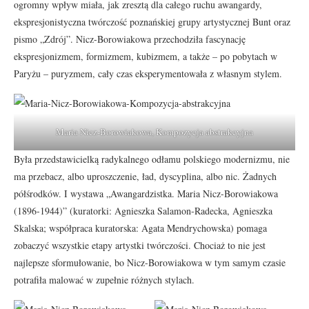
ogromny wpływ miała, jak zresztą dla całego ruchu awangardy,
ekspresjonistyczna twórczość poznańskiej grupy artystycznej Bunt oraz
pismo „Zdrój”. Nicz-Borowiakowa przechodziła fascynację
ekspresjonizmem, formizmem, kubizmem, a także – po pobytach w
Paryżu – puryzmem, cały czas eksperymentowała z własnym stylem.
Maria Nicz-Borowiakowa, Kompozycja abstrakcyjna
Była przedstawicielką radykalnego odłamu polskiego modernizmu, nie
ma przebacz, albo uproszczenie, ład, dyscyplina, albo nic. Żadnych
półśrodków. I wystawa „Awangardzistka. Maria Nicz-Borowiakowa
(1896-1944)” (kuratorki: Agnieszka Salamon-Radecka, Agnieszka
Skalska; współpraca kuratorska: Agata Mendrychowska) pomaga
zobaczyć wszystkie etapy artystki twórczości. Chociaż to nie jest
najlepsze sformułowanie, bo Nicz-Borowiakowa w tym samym czasie
potrafiła malować w zupełnie różnych stylach.