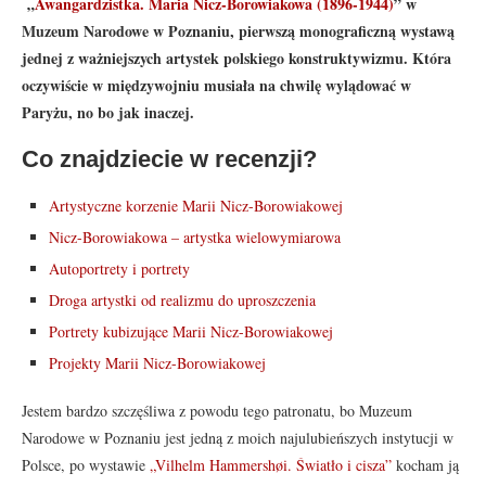
„
Awangardzistka. Maria Nicz-Borowiakowa (1896-1944)
” w
Muzeum Narodowe w Poznaniu, pierwszą monograficzną wystawą
jednej z ważniejszych artystek polskiego konstruktywizmu. Która
oczywiście w międzywojniu musiała na chwilę wylądować w
Paryżu, no bo jak inaczej.
Co znajdziecie w recenzji?
Artystyczne korzenie Marii Nicz-Borowiakowej
Nicz-Borowiakowa – artystka wielowymiarowa
Autoportrety i portrety
Droga artystki od realizmu do uproszczenia
Portrety kubizujące Marii Nicz-Borowiakowej
Projekty Marii Nicz-Borowiakowej
Jestem bardzo szczęśliwa z powodu tego patronatu, bo Muzeum
Narodowe w Poznaniu jest jedną z moich najulubieńszych instytucji w
Polsce, po wystawie
„Vilhelm Hammershøi. Światło i cisza”
kocham ją