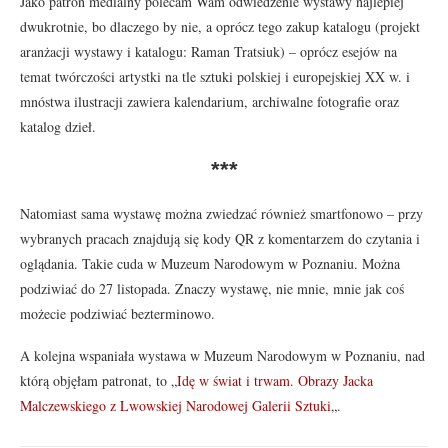
Jako patron medialny polecam Wam odwiedzenie wystawy najlepiej
dwukrotnie, bo dlaczego by nie, a oprócz tego zakup katalogu (projekt
aranżacji wystawy i katalogu: Raman Tratsiuk) – oprócz esejów na
temat twórczości artystki na tle sztuki polskiej i europejskiej XX w. i
mnóstwa ilustracji zawiera kalendarium, archiwalne fotografie oraz
katalog dzieł.
***
Natomiast sama wystawę można zwiedzać również smartfonowo – przy
wybranych pracach znajdują się kody QR z komentarzem do czytania i
oglądania. Takie cuda w Muzeum Narodowym w Poznaniu. Można
podziwiać do 27 listopada. Znaczy wystawę, nie mnie, mnie jak coś
możecie podziwiać bezterminowo.
A kolejna wspaniała wystawa w Muzeum Narodowym w Poznaniu, nad
którą objęłam patronat, to „
Idę w świat i trwam. Obrazy Jacka
Malczewskiego z Lwowskiej Narodowej Galerii Sztuki
„.