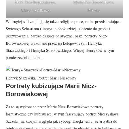
Maria Nicz-Borowiakowa,
Maria Nicz-Borowiakowa,
Szkice do Piłkarzy
Piłkarze
W drugiej sali znajdują się także religijne prace, m.in. przedstawiające
Świętego Sebastiana (linoryt, a obok szkic), złożenie do grobu i
ukrzyżowania, bardzo ekspresjonistyczne, oraz portrety Nicz-
Borowiakowej wykonane przez jej kolegów, czyli Henryka
Stażewskiego i Henryka Sokołowskiego. Więcej Henryków w tym
pomieszczeniu nie ma.
Henryk Stażewski, Portret Marii Niczówny
Portrety kubizujące Marii Nicz-
Borowiakowej
Za to są wykonane przez Marie Nicz-Borowiakową portrety
formistyczne czy kubizujące, w tym fascynujący portret Mieczysława
Szczuki, na którym wygląda jak cyborg. Dzięki temu, że artystka do
tytułów dodawała epitety, widz nie musi się głowić, czy to kubizm czy