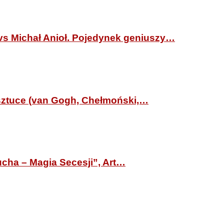
 Michał Anioł. Pojedynek geniuszy…
ztuce (van Gogh, Chełmoński,…
ha – Magia Secesji”, Art…