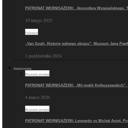
PATRONAT WERNISAŻERII: „Ikonosfera Wyspiańskiego. '
10 lutego 2025
Felietony
„Van Gogh. Historie jednego obrazu”, Muzeum Jana Paw
1 października 2024
Recenzje wystaw
Recenzje wystaw
PATRONAT WERNISAŻERII: „Mit mebli Kolbuszewskich
4 marca 2026
Recenzje wystaw
PATRONAT WERNISAŻERII: Leonardo vs Michał Anioł. Po