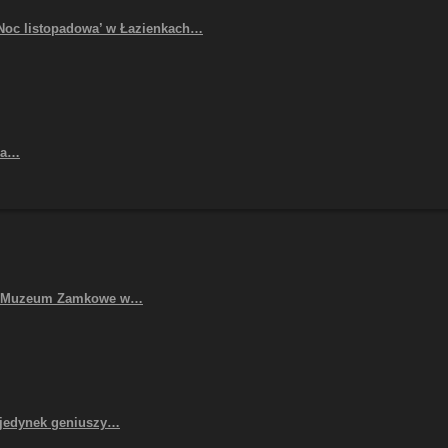
Noc listopadowa’ w Łazienkach…
ła…
”, Muzeum Zamkowe w…
jedynek geniuszy…