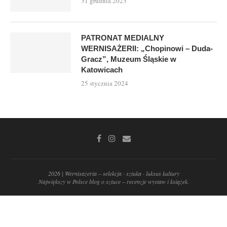
31 grudnia 2023
PATRONAT MEDIALNY
WERNISAŻERII: „Chopinowi – Duda-
Gracz”, Muzeum Śląskie w
Katowicach
25 stycznia 2024
2026 | Wernisażeria – selekcja · sztuka · luksus kultury
Największy w Polsce blog o sztuce – recenzje wystaw i książek.