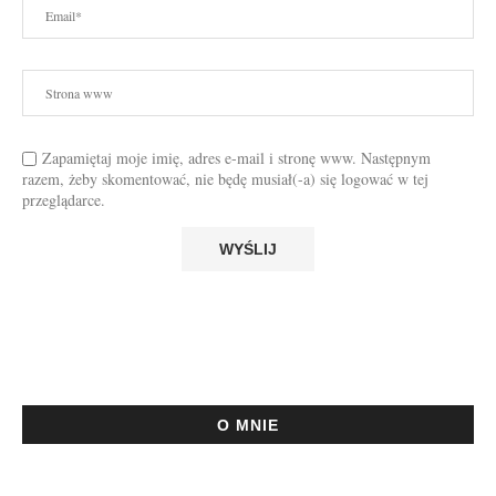
Zapamiętaj moje imię, adres e-mail i stronę www. Następnym
razem, żeby skomentować, nie będę musiał(-a) się logować w tej
przeglądarce.
O MNIE