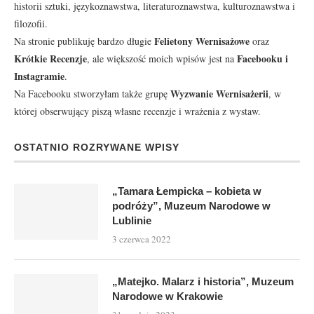
historii sztuki, językoznawstwa, literaturoznawstwa, kulturoznawstwa i
filozofii.
Felietony Wernisażowe
Na stronie publikuję bardzo długie
oraz
Krótkie Recenzje
Facebooku
i
, ale większość moich wpisów jest na
Instagramie
.
Wyzwanie Wernisażerii
Na Facebooku stworzyłam także grupę
, w
której obserwujący piszą własne recenzje i wrażenia z wystaw.
OSTATNIO ROZRYWANE WPISY
„Tamara Łempicka – kobieta w
podróży”, Muzeum Narodowe w
Lublinie
3 czerwca 2022
„Matejko. Malarz i historia”, Muzeum
Narodowe w Krakowie