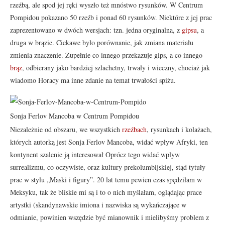
rzeźbą, ale spod jej ręki wyszło też mnóstwo rysunków. W Centrum
Pompidou pokazano 50 rzeźb i ponad 60 rysunków. Niektóre z jej prac
zaprezentowano w dwóch wersjach: tzn. jedna oryginalna, z
gipsu
, a
druga w brązie. Ciekawe było porównanie, jak zmiana materiału
zmienia znaczenie. Zupełnie co innego przekazuje gips, a co innego
brąz
, odbierany jako bardziej szlachetny, trwały i wieczny, chociaż jak
wiadomo Horacy ma inne zdanie na temat trwałości spiżu.
Sonja Ferlov Mancoba w Centrum Pompidou
Niezależnie od obszaru, we wszystkich
rzeźbach
, rysunkach i kolażach,
których autorką jest Sonja Ferlov Mancoba, widać wpływ Afryki, ten
kontynent szalenie ją interesował Oprócz tego widać wpływ
surrealizmu, co oczywiste, oraz kultury prekolumbijskiej, stąd tytuły
prac w stylu „Maski i figury”. 20 lat temu pewien czas spędziłam w
Meksyku, tak że bliskie mi są i to o nich myślałam, oglądając prace
artystki (skandynawskie imiona i nazwiska są wykańczające w
odmianie, powinien wszędzie być mianownik i mielibyśmy problem z