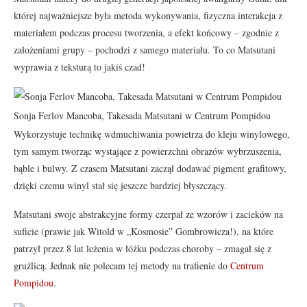
której najważniejsze była metoda wykonywania, fizyczna interakcja z
materiałem podczas procesu tworzenia, a efekt końcowy – zgodnie z
założeniami grupy – pochodzi z samego materiału. To co Matsutani
wyprawia z teksturą to jakiś czad!
Sonja Ferlov Mancoba, Takesada Matsutani w Centrum Pompidou
Wykorzystuje technikę wdmuchiwania powietrza do kleju winylowego,
tym samym tworząc wystające z powierzchni obrazów wybrzuszenia,
bąble i bulwy. Z czasem Matsutani zaczął dodawać pigment grafitowy,
dzięki czemu winyl stał się jeszcze bardziej błyszczący.
Matsutani swoje abstrakcyjne formy czerpał ze wzorów i zacieków na
suficie (prawie jak Witold w „Kosmosie” Gombrowicza!), na które
patrzył przez 8 lat leżenia w łóżku podczas choroby – zmagał się z
gruźlicą. Jednak nie polecam tej metody na trafienie do
Centrum
Pompidou
.